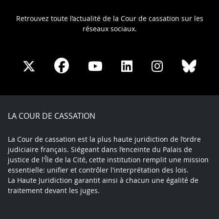
Retrouvez toute l’actualité de la Cour de cassation sur les
réseaux sociaux.
Share
Share
Share
Share
Sha
Share
on
on
on
on
on
on
Facebook
X
Youtube
LinkedIn
Instagram
Blue
play
LA COUR DE CASSATION
La Cour de cassation est la plus haute juridiction de l’ordre
judiciaire français. Siégeant dans l’enceinte du Palais de
justice de l'Île de la Cité, cette institution remplit une mission
essentielle: unifier et contrôler l'interprétation des lois.
La Haute Juridiction garantit ainsi à chacun une égalité de
traitement devant les juges.