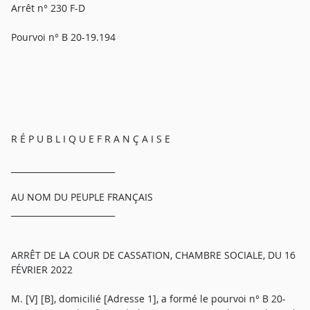
Arrêt n° 230 F-D
Pourvoi n° B 20-19.194
R É P U B L I Q U E F R A N Ç A I S E
_________________________
AU NOM DU PEUPLE FRANÇAIS
_________________________
ARRÊT DE LA COUR DE CASSATION, CHAMBRE SOCIALE, DU 16
FÉVRIER 2022
M. [V] [B], domicilié [Adresse 1], a formé le pourvoi n° B 20-