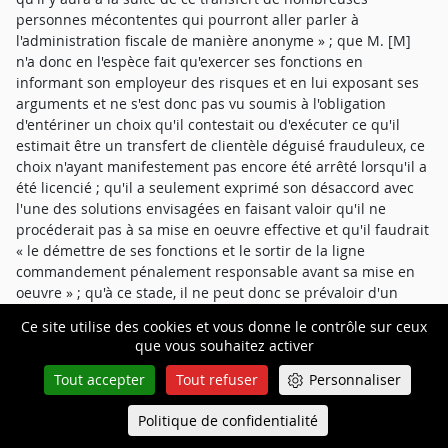
personnes mécontentes qui pourront aller parler à
l'administration fiscale de manière anonyme » ; que M. [M]
n'a donc en l'espèce fait qu'exercer ses fonctions en
informant son employeur des risques et en lui exposant ses
arguments et ne s'est donc pas vu soumis à l'obligation
d'entériner un choix qu'il contestait ou d'exécuter ce qu'il
estimait être un transfert de clientèle déguisé frauduleux, ce
choix n'ayant manifestement pas encore été arrêté lorsqu'il a
été licencié ; qu'il a seulement exprimé son désaccord avec
l'une des solutions envisagées en faisant valoir qu'il ne
procéderait pas à sa mise en oeuvre effective et qu'il faudrait
« le démettre de ses fonctions et le sortir de la ligne
commandement pénalement responsable avant sa mise en
oeuvre » ; qu'à ce stade, il ne peut donc se prévaloir d'un
statut de lanceur d'alerte et son licenciement ne peut être
Ce site utilise des cookies et vous donne le contrôle sur ceux
déclaré nul sur le fondement de l'article L. 1132-1 du code du
que vous souhaitez activer
travail ; qu'en revanche un salarié ne peut être licencié parce
que, exerçant ses fonctions, il exprime son désaccord avec la
Tout accepter
Tout refuser
Personnaliser
direction, dès lors qu'il le fait dans des termes acceptables et
n'abuse pas de sa liberté d'expression ; qu'en l'espèce, aucun
Politique de confidentialité
Queue-Fair
Menu
des éléments versés aux débats ne démontre qu'au cours de