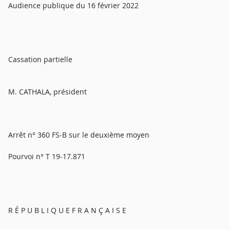
Audience publique du 16 février 2022
Cassation partielle
M. CATHALA, président
Arrêt n° 360 FS-B sur le deuxième moyen
Pourvoi n° T 19-17.871
R É P U B L I Q U E F R A N Ç A I S E