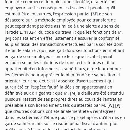
fonds de commerce du moins une clientèle, et alerté son
employeur sur les conséquences fiscales et pénales qu'il
estimait être encourues, l'expression par M. [M] de son
désaccord sur la méthode employée pour ce transfert ne
peut cependant pas être assimilée à une alerte au sens de
l'article L. 1132-1 du code du travail ; que les fonctions de M.
[M] consistaient en effet justement à assurer la conformité
au plan fiscal des transactions effectuées par la société dont
il était le salarié ; qu'il exerçait donc ses fonctions en mettant
en garde son employeur contre le risque fiscal et pénal
encouru selon les solutions de transfert retenues et il lui
appartenait d'en informer ses supérieurs, et de leur donner
les éléments pour apprécier le bien fondé de sa position et
orienter leur choix et c'est l'absence d'avertissement qui
aurait été en l'espèce fautif, la décision appartenant en
définitive aux dirigeants ; que M. [M] a d'ailleurs été entendu
puisqu'il ressort de ses propres dires au cours de l'entretien
préalable à son licenciement, tels qu'attestés par M. [W] [P],
que d'autres options ont été finalement été « réintégrées
dans les schémas à l'étude pour ce projet après qu'il a mis en
garde sa hiérarchie sur le risque pénal fiscal d'autant plus
qu'il y aura à la suite de ce transfert de nombreuses