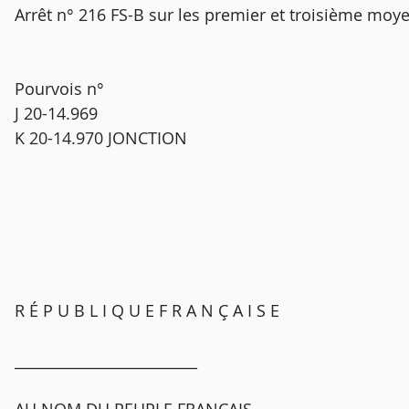
Arrêt n° 216 FS-B sur les premier et troisième moy
Pourvois n°
J 20-14.969
K 20-14.970 JONCTION
R É P U B L I Q U E F R A N Ç A I S E
_________________________