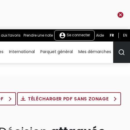
Se connecter
 aux favoris
Prendre une note
Aide
FR
EN
es
International
Parquet général
Mes démarches
Rech
DF
TÉLÉCHARGER PDF SANS ZONAGE