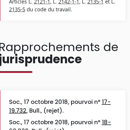
Articles L.
2121-1
, L.
2142-1-1
, L.
2135-1
et L.
2135-5
du code du travail.
Rapprochements de
jurisprudence
Soc., 17 octobre 2018, pourvoi n°
17-
19.732
, Bull., (rejet).
Soc., 17 octobre 2018, pourvoi n°
18-