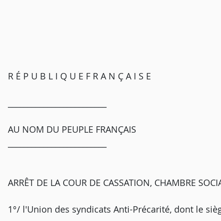
R É P U B L I Q U E F R A N Ç A I S E
_________________________
AU NOM DU PEUPLE FRANÇAIS
_________________________
ARRÊT DE LA COUR DE CASSATION, CHAMBRE SOCIAL
1°/ l'Union des syndicats Anti-Précarité, dont le siè