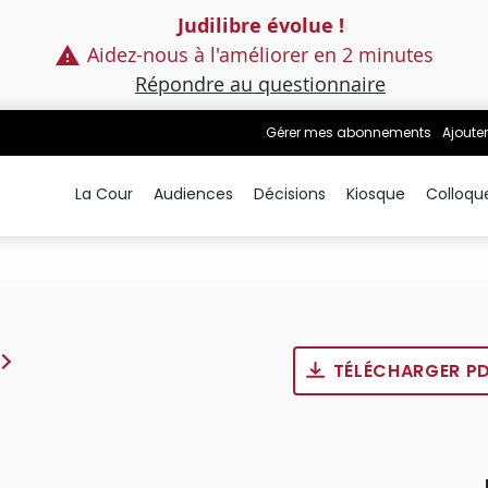
Judilibre évolue !
Aidez-nous à l'améliorer en 2 minutes
Répondre au questionnaire
Gérer mes abonnements
Ajouter
La Cour
Audiences
Décisions
Kiosque
Colloqu
TÉLÉCHARGER P