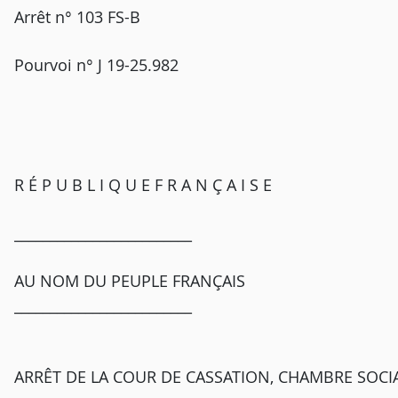
Arrêt n° 103 FS-B
Pourvoi n° J 19-25.982
R É P U B L I Q U E F R A N Ç A I S E
_________________________
AU NOM DU PEUPLE FRANÇAIS
_________________________
ARRÊT DE LA COUR DE CASSATION, CHAMBRE SOCIAL