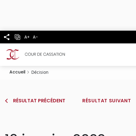
Panneau de gestion des cookies
Aller
au
contenu
principal
A+
A-
Accueil
Décision
RÉSULTAT PRÉCÉDENT
RÉSULTAT SUIVANT