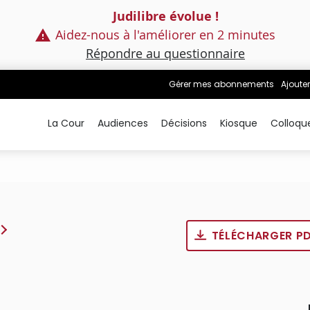
Judilibre évolue !
Aidez-nous à l'améliorer en 2 minutes
Répondre au questionnaire
Gérer mes abonnements
Ajouter
La Cour
Audiences
Décisions
Kiosque
Colloqu
TÉLÉCHARGER P