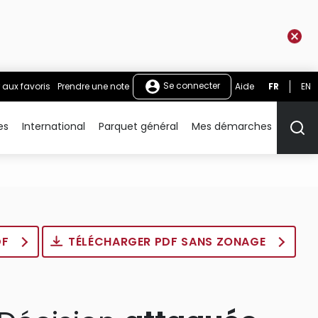
Se connecter
 aux favoris
Prendre une note
Aide
FR
EN
es
International
Parquet général
Mes démarches
Rech
DF
TÉLÉCHARGER PDF SANS ZONAGE