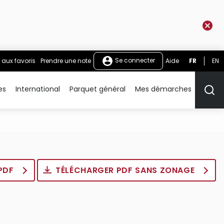
Se connecter
 aux favoris
Prendre une note
Aide
FR
EN
es
International
Parquet général
Mes démarches
Rech
 PDF
TÉLÉCHARGER PDF SANS ZONAGE