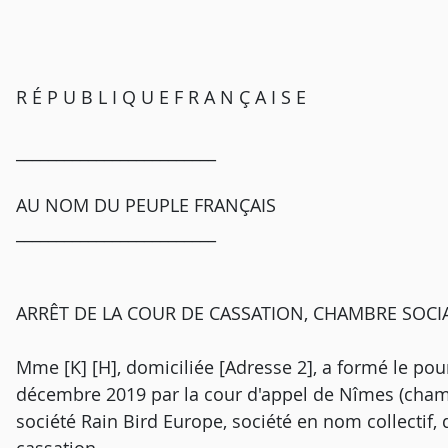
R É P U B L I Q U E F R A N Ç A I S E
_________________________
AU NOM DU PEUPLE FRANÇAIS
_________________________
ARRÊT DE LA COUR DE CASSATION, CHAMBRE SOCIAL
Mme [K] [H], domiciliée [Adresse 2], a formé le pou
décembre 2019 par la cour d'appel de Nîmes (chambre
société Rain Bird Europe, société en nom collectif, 