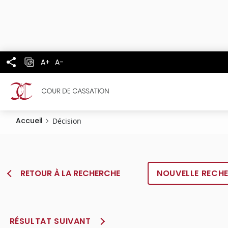
Panneau de gestion des cookies
Aller
au
contenu
principal
A+
A-
Accueil
Décision
RETOUR À LA RECHERCHE
NOUVELLE RECH
RÉSULTAT SUIVANT