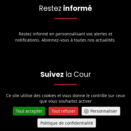
Restez
informé
Restez informé en personnalisant vos alertes et
notifications. Abonnez-vous à toutes nos actualités.
Suivez
la Cour
Ce site utilise des cookies et vous donne le contrôle sur ceux
Retrouvez toute l’actualité de la Cour de cassation sur les
que vous souhaitez activer
réseaux sociaux.
Tout accepter
Tout refuser
Personnaliser
Politique de confidentialité
Queue-Fair
Menu
Share
Share
Share
Share
Sha
Share