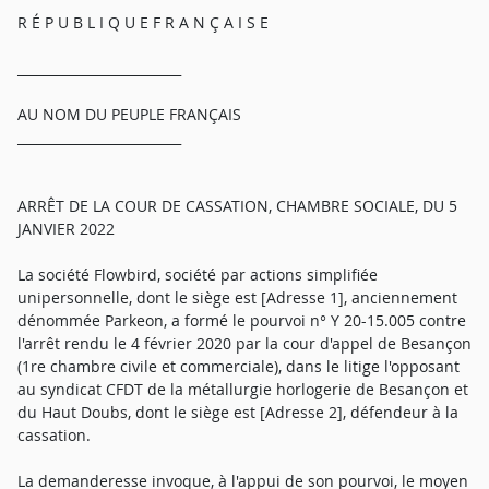
R É P U B L I Q U E F R A N Ç A I S E
_________________________
AU NOM DU PEUPLE FRANÇAIS
_________________________
ARRÊT DE LA COUR DE CASSATION, CHAMBRE SOCIALE, DU 5
JANVIER 2022
La société Flowbird, société par actions simplifiée
unipersonnelle, dont le siège est [Adresse 1], anciennement
dénommée Parkeon, a formé le pourvoi n° Y 20-15.005 contre
l'arrêt rendu le 4 février 2020 par la cour d'appel de Besançon
(1re chambre civile et commerciale), dans le litige l'opposant
au syndicat CFDT de la métallurgie horlogerie de Besançon et
du Haut Doubs, dont le siège est [Adresse 2], défendeur à la
cassation.
La demanderesse invoque, à l'appui de son pourvoi, le moyen