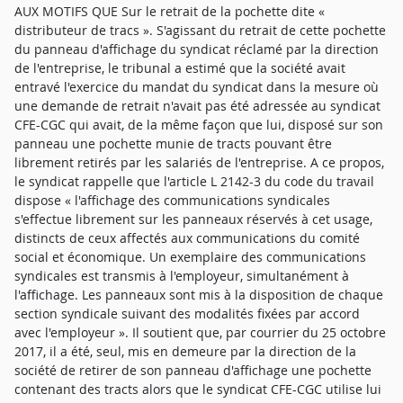
AUX MOTIFS QUE Sur le retrait de la pochette dite « distributeur de tracs ». S'agissant du retrait de cette pochette du panneau d'affichage du syndicat réclamé par la direction de l'entreprise, le tribunal a estimé que la société avait entravé l'exercice du mandat du syndicat dans la mesure où une demande de retrait n'avait pas été adressée au syndicat CFE-CGC qui avait, de la même façon que lui, disposé sur son panneau une pochette munie de tracts pouvant être librement retirés par les salariés de l'entreprise. A ce propos, le syndicat rappelle que l'article L 2142-3 du code du travail dispose « l'affichage des communications syndicales s'effectue librement sur les panneaux réservés à cet usage, distincts de ceux affectés aux communications du comité social et économique. Un exemplaire des communications syndicales est transmis à l'employeur, simultanément à l'affichage. Les panneaux sont mis à la disposition de chaque section syndicale suivant des modalités fixées par accord avec l'employeur ». Il soutient que, par courrier du 25 octobre 2017, il a été, seul, mis en demeure par la direction de la société de retirer de son panneau d'affichage une pochette contenant des tracts alors que le syndicat CFE-CGC utilise lui aussi des pochettes ou présentoirs distributeurs de tracts, de même que le comité d'entreprise et le comité d'hygiène, de sécurité et des conditions de travail, sans que la société n'y voie d'objections. Cette dernière rétorque que le syndicat se compare inutilement avec les syndicats CFTC et CGC qui, contrairement à lui respectent les règles de diffusion des tracts, les pochettes mises sous leurs panneaux d'affichage mettant seulement à disposition des salariés des bulletins d'adhésion. Cependant, ce faisant, la société Flowbird procède seulement par voie d'affirmation et est, en l'occurrence, contredite par les photographies et les six attestations produites par le syndicat. En outre, elle ne démontre pas avoir adressé au syndicat CFE-CGC de demande visant à ce qu'il retire de ses panneaux d'affichage les pochettes de tracts à disposition. Dès lors, la demande de retrait adressée au seul syndicat CFDT s'avère discriminatoire, le jugement déféré étant confirmé en ce qu'il l'a considérée comme telle. - Sur la diffusion des tracts dans l'entreprise, Les premiers juges ont rappelé que selon l'article L. 2142-4 du code du travail, « les publications et tracts de nature syndicale peuvent être librement diffusés aux travailleurs de l'entreprise dans l'enceinte de celle-ci aux heures d'entrée et de sortie du travail » et considéré qu'il n'existait dans le protocole relatif à l'organisation du temps de travail au sein de la société prévoyant différentes périodes de temps réparties en horaires fixes et variables, aucune stipulation précisant les modalités d'articulation entre ces plages horaires et les dispositions susmentionnées de l'article L. 2142-4, de sorte que la distribution des tracts est autorisée sur l'ensemble des plages d'entrée et de sortie des salariés, quelle que soit leur charte horaire, si bien que le fait que syndicat ait été empêché de distribuer des tracts « le 29 mars 2017 » (en fait le 21 mars 2017) à 12 h 15 au niveau du portique d'accès au bâtiment A est constitutif d'une entrave à l'exercice de son mandat. L'appelante soutient, quant à elle, que le syndicat ne respectait pas les plages horaires (aux heures d'entrée et de sortie du personnel) pour la distribution de ses tracts, lesquels étaient, en outre, déposés dans les locaux de l'entreprise, sur les bureaux des salariés, alors que la chambre sociale de la cour de cassation a reconnu le caractère illicite de la distribution des tracts sur le lieu de travail pendant les temps de pause. Cependant, il ne s'agit pas ici de statuer sur la distribution de tracts par le syndicat pendant les temps de travail ou pause ou sur la violation par celui-ci de la règle en matière de diffusion électronique, à propos desquelles la société Flowbird consacre de longs développements alors que ces points ne font pas l'objet de la procédure introduite par le syndicat, le fait ici incriminé par ce dernier étant distinct des distributions de tracts des 19 novembre 2015, 14 janvier 2016 voire des 31 mars 2016, 7 avril 2016 et 11 mai 2016 sur lesquelles le juge des référés, puis la cour d'appel de céans et la cour de cassation ont pu statuer. En fait, la distribution de tracts litigieuse du 21 mars 2017 a été effectuée par M. [V], délégué syndical CFDT, au niveau du portique d'accès au bâtiment A, à 12 h 15, ce qui correspond à la plage d'horaires variables allant de 11 h 30 à 14 h 00 prévue dans l'accord d'entreprise sur l'organisation et le temps de travail rédigé et signé par la société, plage variable dans les limites de laquelle chaque salarié peut choisir ses heures d'arrivée et de départ. Par ailleurs, M. [L], directeur d'établissement et des ressources humaines de la société, selon les propres termes de sa lettre à l'inspection du travail, a apostrophé M. [V] en lui disant : « normalement, la distribution se fait dehors », exposant que ce dernier était en pleine activité de distribution de tract syndical, en étant stationné dans le couloir principal du bâtiment A, lequel est « par ailleurs une voie d'issue d'urgence désignée dans notre plan d'évacuation ». La société Flowbird confirme dans ses dernières écritures qu'il « était demandé à la CFDT de tracter en dehors du bâtiment, et certainement pas à l'intérieur de celui-ci ». Or, l'article L. 2142-4 du code du travail prévoit que la distribution des publications et des tracts de nature syndicale, dans l'enceinte de l'entreprise, est libre, aux heures d'entrée et de sortie du travail et la jurisprudence considère que la distribution dans l'enceinte de l'entreprise ne se limite pas aux accès, mais peut se faire en d'autres endroits, dès lors qu'elle est assurée dans des conditions telles que l'exécution normale du travail ou de marche de l'entreprise ne puissent en être troublées (Cass. Crim. 30 janvier 1973, n° 72-91.807 ; Cass. Crim. 27 novembre 1973 n° 73-90.495), de sorte qu'en l'espèce, il ne pouvait être légitimement reproché à M. [V] de distribuer des tracts au niveau du portique d'accès du bâtiment A le 21 mars 2017, la société Flowbird ne démontrant pas qu'il ait, ce faisant, si peu que ce soit, entravé la circulation. En conséquence, le fait que ce délégué syndical ait été empêché de poursuivre sa distribution de tracts s'avère également discriminatoire, le jugement entrepris étant confirmé sur ce point. - Sur la diffusion d'informations confidentielles, En ce qui concerne le reproche fait par la société Parkeon au syndicat, objet d'une sommation signifiée le 26 octobre 2017, d'avoir, le 19 octobre 2017, distribué un tract contenant des informations confidentielles extraites du rapport du cabinet comptable Syndex, les premiers juges ont considéré qu'il n'était pas fondé, la société n'ayant pas spécifié les informations soumises à l'obligation de discrétion. En outre, le tribunal a retenu que les informations contenues dans le tract du syndicat en date du 7 avril 2016 avaient déjà été mises à la disposition du public et des salariés par la diffusion de l'extrait du procès-verbal du comité d'entreprise du 5 avril 2016 par les membres dudit comité et son affichage le 6 avril 2016, les informations de nature financière indiquant le montage financier du rachat de l'entreprise par Astorg étant, par ailleurs, déjà contenues dans un tract du syndicat du 25 février 2016 portant synthèse du comité d'entreprise du 24 février 2016, de sorte que les informations contenues dans le tract du 7 avril 2016 n'étaient pas confidentielles, les diffusions antérieures n'ayant d'ailleurs pas fait l'objet de poursuites. La jurisprudence au visa de l'article L. 2325-5 du code du travail, considère que l'employeur doit préciser les informations auxquelles il entend conférer un caractère confidentiel (Cass. Soc 6 mars 2012 n° 10-24367 ; Cas. Soc 12 juillet 2006 n° 04-47558). Il appartient donc au chef d'entreprise, non seulement de déclarer au procès-verbal de la réunion du comité d'entreprise sur quelles informations porte sa demande de discrétion, mais également de pouvoir justifier, par des éléments objectifs, leur caractère intrinsèquement confidentiel, l'obligation de discrétion n'étant effective que si ces deux critères sont remplis, les faits faisant l'objet de l'information confidentielle ne devant, par ailleurs, pas être déjà connus du public ou du personnel de l'entreprise. Or, en l'espèce, il s'avère que la société n'a pas présenté les informations contenues dans le rapport de l'expert comptable Syndex comme confidentielles, malgré le rappel de l'article L. 2325-5 du code du travail par ledit comptable. Ainsi, les informations relatives à la prime dénommée « take off » par le cabinet Syndex n'ont pas été présentées par la société comme revêtant un caractère confidentiel lors de la consultation du comité d'entreprise du 28 avril 2016, de même, le procès-verbal du comité d'entreprise extraordinaire du 23 octobre 2017 évoquant et précisant la prime « take off » ne mentionnait pas que les informations sur ladite prime étaient confidentielles, et ce, nonobstant les mentions générales « document contenant des informations confidentielles  distribution restreinte » ou document confidentiel distribution restreinte au CE » figurant en premières pages de la note d'information destinée aux membres du comité d'entreprise remise le 11 février 2016 et des réponses de la Direction aux questions transmises par le secrétaire du comité d'entreprise. Ainsi, les informations relatives à la prime contenues dans le tract du syndicat du 19 octobre 2017 ne peuvent être retenues comme étant confidentielles, d'autant que les informations communiquées dans ce tract avaient déjà été diffusées en 2016 par le syndicat CFTC Parkeon au moyen d'une synthèse du comité d'entreprise du 28 avril 2016, antérieurement à la remise du rappor