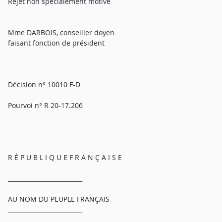
Rejet non spécialement motivé
Mme DARBOIS, conseiller doyen
faisant fonction de président
Décision n° 10010 F-D
Pourvoi n° R 20-17.206
R É P U B L I Q U E F R A N Ç A I S E
_________________________
AU NOM DU PEUPLE FRANÇAIS
_________________________