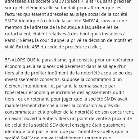
adressées à la société SMDV (pièces 7, 8 et 10), sans préciser
sur quels éléments elle se fondait pour affirmer que les
factures qui étaient adressées au siège social de la société
SMDV, identique à celui de la société SMDV 4, sans aucune
mention de l'adresse de la boutique à laquelle elles se
rattachaient, étaient relatives à des boutiques installées à
Paris (18ème), la cour d'appel a privé sa décision de motifs et
violé l'article 455 du code de procédure civile ;
5°) ALORS QUE le parasitisme, qui consiste pour un opérateur
économique, à se placer délibérément dans le sillage d'un
tiers afin de profiter indûment de la notoriété acquise ou des
investissements consentis, suppose la constatation d'un
élément intentionnel, et partant, la connaissance par
l'opérateur économique incriminé des agissements dudit
tiers ; qu'en retenant, pour juger que la société SMDV avait
manifestement cherché à créer la confusion auprès du
consommateur et à profiter de la notoriété de son concurrent,
en ayant ouvert à Aubervilliers un point de vente à proximité
de celui de la société SDV dont l'enseigne était quasiment
identique tant par le nom que par l'identité visuelle, que la
société SMDV ne pouvait valablement soutenir que