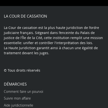
Facebook
X
Youtube
LinkedIn
Instagram
Blue
play
LA COUR DE CASSATION
La Cour de cassation est la plus haute juridiction de l’ordre
judiciaire français. Siégeant dans l’enceinte du Palais de
justice de l'Île de la Cité, cette institution remplit une mission
essentielle: unifier et contrôler l'interprétation des lois.
La Haute Juridiction garantit ainsi à chacun une égalité de
traitement devant les juges.
© Tous droits réservés
DÉMARCHES
Comment faire un pourvoi
Suivre mon affaire
Aide juridictionnelle