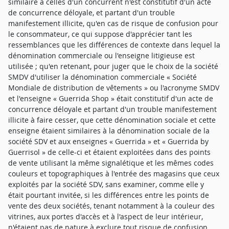
similaire à celles d'un concurrent n'est constitutif d'un acte
de concurrence déloyale, et partant d'un trouble
manifestement illicite, qu'en cas de risque de confusion pour
le consommateur, ce qui suppose d'apprécier tant les
ressemblances que les différences de contexte dans lequel la
dénomination commerciale ou l'enseigne litigieuse est
utilisée ; qu'en retenant, pour juger que le choix de la société
SMDV d'utiliser la dénomination commerciale « Société
Mondiale de distribution de vêtements » ou l'acronyme SMDV
et l'enseigne « Guerrida Shop » était constitutif d'un acte de
concurrence déloyale et partant d'un trouble manifestement
illicite à faire cesser, que cette dénomination sociale et cette
enseigne étaient similaires à la dénomination sociale de la
société SDV et aux enseignes « Guerrida » et « Guerrida by
Guerrisol » de celle-ci et étaient exploitées dans des points
de vente utilisant la même signalétique et les mêmes codes
couleurs et topographiques à l'entrée des magasins que ceux
exploités par la société SDV, sans examiner, comme elle y
était pourtant invitée, si les différences entre les points de
vente des deux sociétés, tenant notamment à la couleur des
vitrines, aux portes d'accès et à l'aspect de leur intérieur,
n'étaient pas de nature à exclure tout risque de confusion