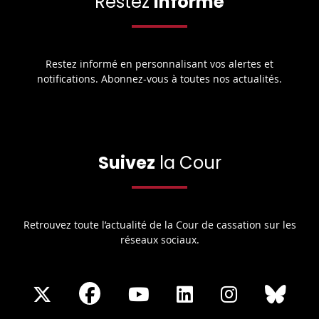
Restez
informé
Restez informé en personnalisant vos alertes et
notifications. Abonnez-vous à toutes nos actualités.
Suivez
la Cour
Retrouvez toute l’actualité de la Cour de cassation sur les
réseaux sociaux.
Share
Share
Share
Share
Sha
Share
on
on
on
on
on
on