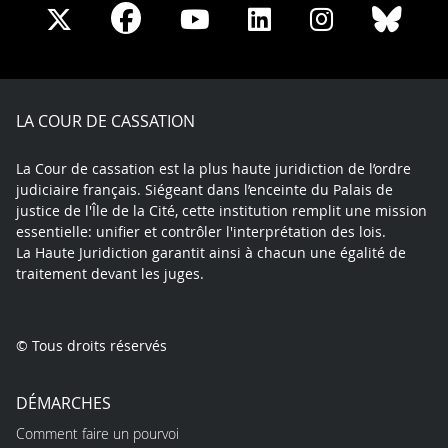
Share
Share
Share
Share
Sha
Share
on
on
on
on
on
on
Facebook
X
Youtube
LinkedIn
Instagram
Blue
play
LA COUR DE CASSATION
La Cour de cassation est la plus haute juridiction de l’ordre
judiciaire français. Siégeant dans l’enceinte du Palais de
justice de l'Île de la Cité, cette institution remplit une mission
essentielle: unifier et contrôler l'interprétation des lois.
La Haute Juridiction garantit ainsi à chacun une égalité de
traitement devant les juges.
© Tous droits réservés
DÉMARCHES
Comment faire un pourvoi