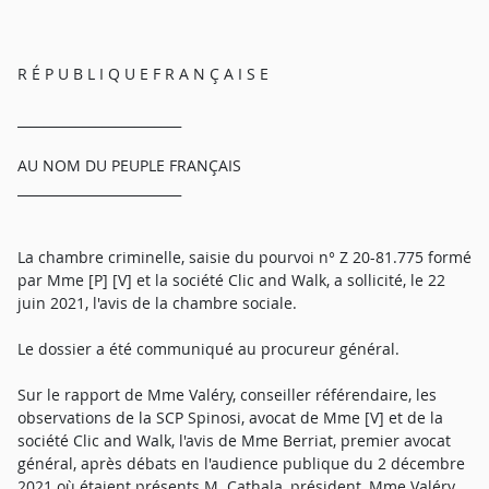
R É P U B L I Q U E F R A N Ç A I S E
_________________________
AU NOM DU PEUPLE FRANÇAIS
_________________________
La chambre criminelle, saisie du pourvoi n° Z 20-81.775 formé
par Mme [P] [V] et la société Clic and Walk, a sollicité, le 22
juin 2021, l'avis de la chambre sociale.
Le dossier a été communiqué au procureur général.
Sur le rapport de Mme Valéry, conseiller référendaire, les
observations de la SCP Spinosi, avocat de Mme [V] et de la
société Clic and Walk, l'avis de Mme Berriat, premier avocat
général, après débats en l'audience publique du 2 décembre
2021 où étaient présents M. Cathala, président, Mme Valéry,