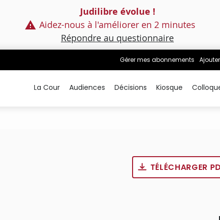
Judilibre évolue !
Aidez-nous à l'améliorer en 2 minutes
Répondre au questionnaire
Gérer mes abonnements
Ajouter
La Cour
Audiences
Décisions
Kiosque
Colloqu
TÉLÉCHARGER P