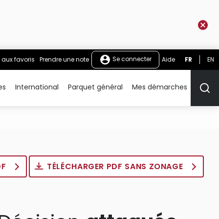
Se connecter
 aux favoris
Prendre une note
Aide
FR
EN
es
International
Parquet général
Mes démarches
Rech
DF
TÉLÉCHARGER PDF SANS ZONAGE