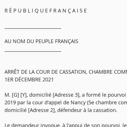
R É P U B L I Q U E F R A N Ç A I S E
_________________________
AU NOM DU PEUPLE FRANÇAIS
_________________________
ARRÊT DE LA COUR DE CASSATION, CHAMBRE COM
1ER DÉCEMBRE 2021
M. [G] [Y], domicilié [Adresse 3], a formé le pourvoi
2019 par la cour d'appel de Nancy (5e chambre comme
domicilié [Adresse 2], défendeur à la cassation.
Le demandeur invoque, à l'appui de son pourvoi, 