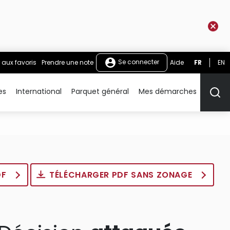
Se connecter
 aux favoris
Prendre une note
Aide
FR
EN
es
International
Parquet général
Mes démarches
Rech
DF
TÉLÉCHARGER PDF SANS ZONAGE