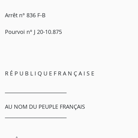
Arrêt n° 836 F-B
Pourvoi n° J 20-10.875
R É P U B L I Q U E F R A N Ç A I S E
_________________________
AU NOM DU PEUPLE FRANÇAIS
_________________________