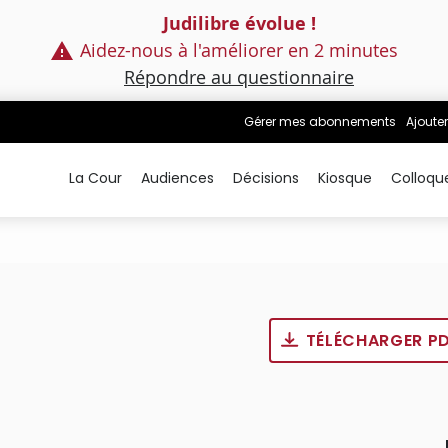
Judilibre évolue !
Aidez-nous à l'améliorer en 2 minutes
Répondre au questionnaire
Gérer mes abonnements
Ajouter
La Cour
Audiences
Décisions
Kiosque
Colloqu
TÉLÉCHARGER P