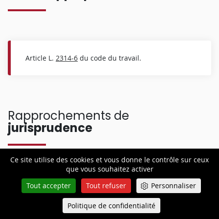
Article L.
2314-6
du code du travail.
Rapprochements de
jurisprudence
Ce site utilise des cookies et vous donne le contrôle sur ceux
que vous souhaitez activer
Tout accepter
Tout refuser
Personnaliser
Soc., 11 décembre 2019, pourvoi n°
18-
Politique de confidentialité
20.841
, Bull. 2019, (cassation).
Queue-Fair
Menu