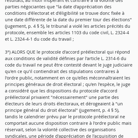
résultats, au motif inopérant et contraire à la volonté des
parties négociantes que "la date d'appréciation des
conditions d'électorat et d'éligibilité se trouve donc fixée à
une date différente de la date du premier tour des élections"
(jugement, p. 4 § 5), le tribunal a violé les articles précités du
protocole, ensemble les articles 1103 du code civil, L. 2324-4
et L. 2324-4-1 du code du travail ;
3°) ALORS QUE le protocole d'accord préélectoral qui répond
aux conditions de validité définies par l'article L. 2314-6 du
code du travail ne peut être contesté devant le juge judiciaire
qu'en ce qu'il contiendrait des stipulations contraires à
l'ordre public, notamment en ce qu'elles méconnaîtraient les
principes généraux de droit électoral ; qu'en l'espèce, le juge
a considéré que les dispositions du protocole d'accord
préélectoral privaient "nécessairement" une partie des
électeurs de leurs droits électoraux, et dérogeaient à "un
principe général du droit électoral" (jugement, p. 4 § 5),
tandis le calendrier prévu par le protocole préélectoral ne
comportait aucune disposition contraire à l'ordre public mais
réservait, selon la volonté collective des organisations
syndicales, une période d'appréciation de l'acquisition de