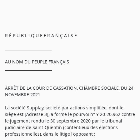
R É P U B L I Q U E F R A N Ç A I S E
_________________________
AU NOM DU PEUPLE FRANÇAIS
_________________________
ARRÊT DE LA COUR DE CASSATION, CHAMBRE SOCIALE, DU 24
NOVEMBRE 2021
La société Supplay, société par actions simplifiée, dont le
siège est [Adresse 3], a formé le pourvoi n° Y 20-20.962 contre
le jugement rendu le 30 septembre 2020 par le tribunal
judiciaire de Saint-Quentin (contentieux des élections
professionnelles), dans le litige l'opposant :