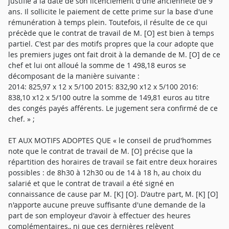
justifie à la date de son licenciement d'une ancienneté de 9
ans. Il sollicite le paiement de cette prime sur la base d'une
rémunération à temps plein. Toutefois, il résulte de ce qui
précède que le contrat de travail de M. [O] est bien à temps
partiel. C'est par des motifs propres que la cour adopte que
les premiers juges ont fait droit à la demande de M. [O] de ce
chef et lui ont alloué la somme de 1 498,18 euros se
décomposant de la manière suivante :
2014: 825,97 x 12 x 5/100 2015: 832,90 x12 x 5/100 2016:
838,10 x12 x 5/100 outre la somme de 149,81 euros au titre
des congés payés afférents. Le jugement sera confirmé de ce
chef. » ;
ET AUX MOTIFS ADOPTES QUE « le conseil de prud'hommes
note que le contrat de travail de M. [O] précise que la
répartition des horaires de travail se fait entre deux horaires
possibles : de 8h30 à 12h30 ou de 14 à 18 h, au choix du
salarié et que le contrat de travail a été signé en
connaissance de cause par M. [K] [O]. D'autre part, M. [K] [O]
n'apporte aucune preuve suffisante d'une demande de la
part de son employeur d'avoir à effectuer des heures
complémentaires,, ni que ces dernières relèvent