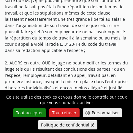
sorte que M. [O] ne pouvait prétendre que son contrat de
travail ne faisait pas état d'une répartition de son temps de
travail, et que les stipulations mêmes de cette clause
laissaient nécessairement une très grande liberté au salarié
dans l'organisation de son travail de sorte que celui-ci ne
pouvait faire grief à son employeur de ne pas avoir organisé
la répartition du temps de travail à la semaine ou au mois, la
cour d'appel a violé l'article L. 3123-14 du code du travail
dans sa rédaction applicable à l'espèce ;
2. ALORS en outre QUE le juge ne peut modifier les termes du
litige tels qu'ils résultent des conclusions des parties ; qu'en
l'espèce, l'employeur, défaillant en appel, n'avait pas, en
première instance, invoqué la mise en place dans l'entreprise
d'horaires individualisés et encore moins allégué et justifié
du respect des conditions légales d'une telle mise en place ;
Ce site utilise des cookies et vous donne le contrôle sur ceux
qu'en fondant sa décision sur la mise en place d'horaires
que vous souhaitez activer
individualisés, la cour d'appel a méconnu les termes du litige
Tout accepter
Tout refuser
Personnaliser
et violé l'article 4 du code de procédure civile ;
Politique de confidentialité
Queue-Fair
3. ALORS QU'aux termes des articles L. 3122-23 et L. 3122-24
Menu
du code du travail, dans leur rédaction applicable à l'espèce,