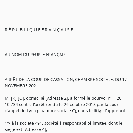
R É P U B L I Q U E F R A N Ç A I S E
_________________________
AU NOM DU PEUPLE FRANÇAIS
_________________________
ARRÊT DE LA COUR DE CASSATION, CHAMBRE SOCIALE, DU 17
NOVEMBRE 2021
M. [K] [O], domicilié [Adresse 2], a formé le pourvoi n° F 20-
10.734 contre l'arrêt rendu le 26 octobre 2018 par la cour
d'appel de Lyon (chambre sociale C), dans le litige l'opposant :
1°/ à la société 491, société à responsabilité limitée, dont le
siège est [Adresse 4],