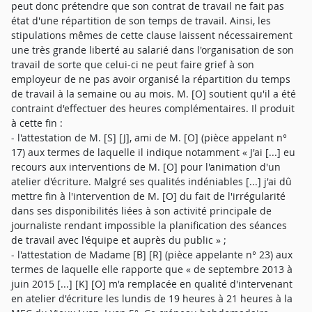
peut donc prétendre que son contrat de travail ne fait pas
état d'une répartition de son temps de travail. Ainsi, les
stipulations mêmes de cette clause laissent nécessairement
une très grande liberté au salarié dans l'organisation de son
travail de sorte que celui-ci ne peut faire grief à son
employeur de ne pas avoir organisé la répartition du temps
de travail à la semaine ou au mois. M. [O] soutient qu'il a été
contraint d'effectuer des heures complémentaires. Il produit
à cette fin :
- l'attestation de M. [S] [J], ami de M. [O] (pièce appelant n°
17) aux termes de laquelle il indique notamment « J'ai [...] eu
recours aux interventions de M. [O] pour l'animation d'un
atelier d'écriture. Malgré ses qualités indéniables [...] j'ai dû
mettre fin à l'intervention de M. [O] du fait de l'irrégularité
dans ses disponibilités liées à son activité principale de
journaliste rendant impossible la planification des séances
de travail avec l'équipe et auprès du public » ;
- l'attestation de Madame [B] [R] (pièce appelante n° 23) aux
termes de laquelle elle rapporte que « de septembre 2013 à
juin 2015 [...] [K] [O] m'a remplacée en qualité d'intervenant
en atelier d'écriture les lundis de 19 heures à 21 heures à la