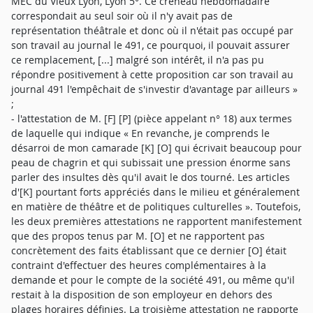
MEC du Vieux Lyon, Lyon 5°. Ce créneau hebdomadaire
correspondait au seul soir où il n'y avait pas de
représentation théâtrale et donc où il n'était pas occupé par
son travail au journal le 491, ce pourquoi, il pouvait assurer
ce remplacement, [...] malgré son intérêt, il n'a pas pu
répondre positivement à cette proposition car son travail au
journal 491 l'empêchait de s'investir d'avantage par ailleurs »
;
- l'attestation de M. [F] [P] (pièce appelant n° 18) aux termes
de laquelle qui indique « En revanche, je comprends le
désarroi de mon camarade [K] [O] qui écrivait beaucoup pour
peau de chagrin et qui subissait une pression énorme sans
parler des insultes dès qu'il avait le dos tourné. Les articles
d'[K] pourtant forts appréciés dans le milieu et généralement
en matière de théâtre et de politiques culturelles ». Toutefois,
les deux premières attestations ne rapportent manifestement
que des propos tenus par M. [O] et ne rapportent pas
concrètement des faits établissant que ce dernier [O] était
contraint d'effectuer des heures complémentaires à la
demande et pour le compte de la société 491, ou même qu'il
restait à la disposition de son employeur en dehors des
plages horaires définies. La troisième attestation ne rapporte