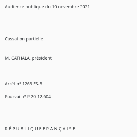
Audience publique du 10 novembre 2021
Cassation partielle
M. CATHALA, président
Arrêt n° 1263 FS-B
Pourvoi n° P 20-12.604
R É P U B L I Q U E F R A N Ç A I S E