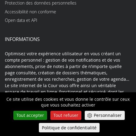
Protection des données personnelles
Accessibilité non conforme
Open data et API
INFORMATIONS
Optimisez votre expérience utilisateur en vous créant un
compte personnel : gestion de vos notifications et de vos
abonnements, prise de notes à partir de n’importe quelle
page consultée, création de dossiers thématiques,
enregistrement de vos recherches, gestion de votre agenda…
Le site internet de la Cour vous offre ainsi un véritable
espace de travail en ligne, fonctionnel et sécurisé, dont les
données pourront être exportées à tout moment.
Ce site utilise des cookies et vous donne le contrôle sur ceux
que vous souhaitez activer
Tout accepter
Tout refuser
Personnaliser
Contact
Mentions légales
Plan du site
Politique de confidentialité
Queue-Fair
Menu
Politique de confidentialité