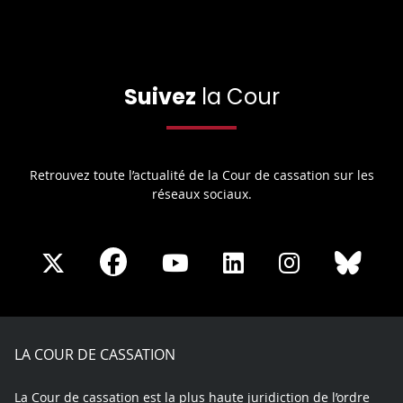
Suivez
la Cour
Retrouvez toute l’actualité de la Cour de cassation sur les
réseaux sociaux.
Share
Share
Share
Share
Sha
Share
on
on
on
on
on
on
Facebook
X
Youtube
LinkedIn
Instagram
Blue
play
LA COUR DE CASSATION
La Cour de cassation est la plus haute juridiction de l’ordre