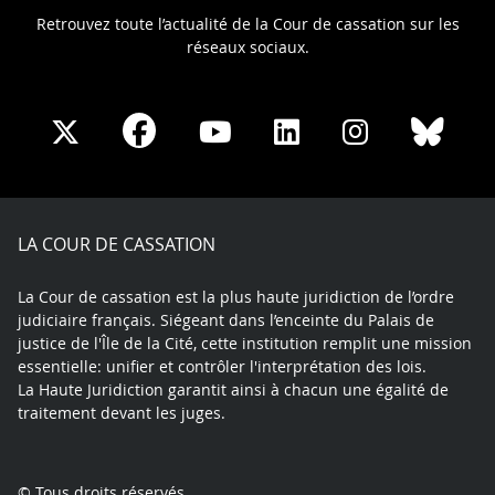
Retrouvez toute l’actualité de la Cour de cassation sur les
réseaux sociaux.
Share
Share
Share
Share
Sha
Share
on
on
on
on
on
on
Facebook
X
Youtube
LinkedIn
Instagram
Blue
play
LA COUR DE CASSATION
La Cour de cassation est la plus haute juridiction de l’ordre
judiciaire français. Siégeant dans l’enceinte du Palais de
justice de l'Île de la Cité, cette institution remplit une mission
essentielle: unifier et contrôler l'interprétation des lois.
La Haute Juridiction garantit ainsi à chacun une égalité de
traitement devant les juges.
© Tous droits réservés