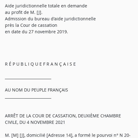
Aide juridictionnelle totale en demande
au profit de M. [J].
Admission du bureau d'aide juridictionnelle
près la Cour de cassation
en date du 27 novembre 2019.
R É P U B L I Q U E F R A N Ç A I S E
_________________________
AU NOM DU PEUPLE FRANÇAIS
_________________________
ARRÊT DE LA COUR DE CASSATION, DEUXIÈME CHAMBRE
CIVILE, DU 4 NOVEMBRE 2021
M. [M] [J], domicilié [Adresse 14], a formé le pourvoi n° N 20-