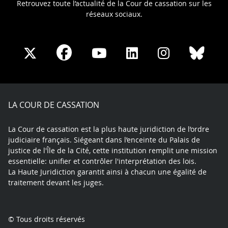
Retrouvez toute l’actualité de la Cour de cassation sur les
réseaux sociaux.
Share
Share
Share
Share
Sha
Share
on
on
on
on
on
on
Facebook
X
Youtube
LinkedIn
Instagram
Blue
play
LA COUR DE CASSATION
La Cour de cassation est la plus haute juridiction de l’ordre
judiciaire français. Siégeant dans l’enceinte du Palais de
justice de l'Île de la Cité, cette institution remplit une mission
essentielle: unifier et contrôler l'interprétation des lois.
La Haute Juridiction garantit ainsi à chacun une égalité de
traitement devant les juges.
© Tous droits réservés