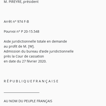
M. PIREYRE, président
Arrêt n° 974 F-B
Pourvoi n° P 20-15.548
Aide juridictionnelle totale en demande
au profit de M. [W].
Admission du bureau d'aide juridictionnelle
près la Cour de cassation
en date du 27 février 2020.
R É P U B L I Q U E F R A N Ç A I S E
_________________________
AU NOM DU PEUPLE FRANÇAIS
_________________________