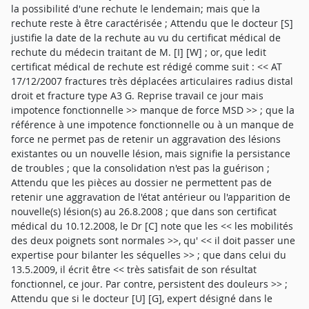
la possibilité d'une rechute le lendemain; mais que la
rechute reste à être caractérisée ; Attendu que le docteur [S]
justifie la date de la rechute au vu du certificat médical de
rechute du médecin traitant de M. [I] [W] ; or, que ledit
certificat médical de rechute est rédigé comme suit : << AT
17/12/2007 fractures très déplacées articulaires radius distal
droit et fracture type A3 G. Reprise travail ce jour mais
impotence fonctionnelle >> manque de force MSD >> ; que la
référence à une impotence fonctionnelle ou à un manque de
force ne permet pas de retenir un aggravation des lésions
existantes ou un nouvelle lésion, mais signifie la persistance
de troubles ; que la consolidation n'est pas la guérison ;
Attendu que les pièces au dossier ne permettent pas de
retenir une aggravation de l'état antérieur ou l'apparition de
nouvelle(s) lésion(s) au 26.8.2008 ; que dans son certificat
médical du 10.12.2008, le Dr [C] note que les << les mobilités
des deux poignets sont normales >>, qu' << il doit passer une
expertise pour bilanter les séquelles >> ; que dans celui du
13.5.2009, il écrit être << très satisfait de son résultat
fonctionnel, ce jour. Par contre, persistent des douleurs >> ;
Attendu que si le docteur [U] [G], expert désigné dans le