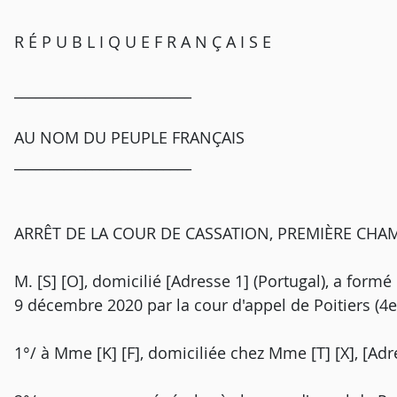
R É P U B L I Q U E F R A N Ç A I S E
_________________________
AU NOM DU PEUPLE FRANÇAIS
_________________________
ARRÊT DE LA COUR DE CASSATION, PREMIÈRE CHAM
M. [S] [O], domicilié [Adresse 1] (Portugal), a formé
9 décembre 2020 par la cour d'appel de Poitiers (4e 
1°/ à Mme [K] [F], domiciliée chez Mme [T] [X], [Adr