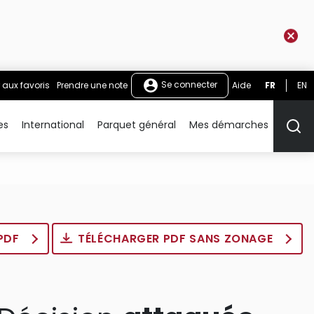
Se connecter
 aux favoris
Prendre une note
Aide
FR
EN
es
International
Parquet général
Mes démarches
Rech
 PDF
TÉLÉCHARGER PDF SANS ZONAGE