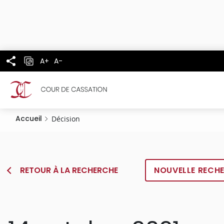
Panneau de gestion des cookies
Aller
au
contenu
principal
A+
A-
Accueil
Décision
RETOUR À LA RECHERCHE
NOUVELLE RECH