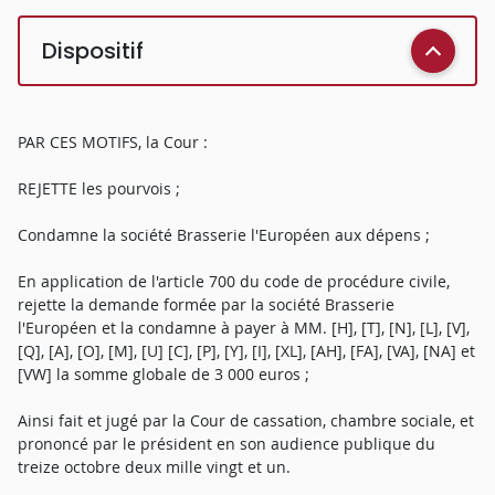
Dispositif
PAR CES MOTIFS, la Cour :
REJETTE les pourvois ;
Condamne la société Brasserie l'Européen aux dépens ;
En application de l'article 700 du code de procédure civile,
rejette la demande formée par la société Brasserie
l'Européen et la condamne à payer à MM. [H], [T], [N], [L], [V],
[Q], [A], [O], [M], [U] [C], [P], [Y], [I], [XL], [AH], [FA], [VA], [NA] et
[VW] la somme globale de 3 000 euros ;
Ainsi fait et jugé par la Cour de cassation, chambre sociale, et
prononcé par le président en son audience publique du
treize octobre deux mille vingt et un.