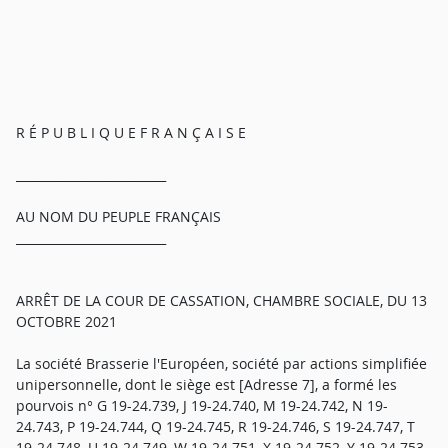
R É P U B L I Q U E F R A N Ç A I S E
_________________________
AU NOM DU PEUPLE FRANÇAIS
_________________________
ARRÊT DE LA COUR DE CASSATION, CHAMBRE SOCIALE, DU 13
OCTOBRE 2021
La société Brasserie l'Européen, société par actions simplifiée
unipersonnelle, dont le siège est [Adresse 7], a formé les
pourvois n° G 19-24.739, J 19-24.740, M 19-24.742, N 19-
24.743, P 19-24.744, Q 19-24.745, R 19-24.746, S 19-24.747, T
19-24.748, U 19-24.749, W 19-24.751, X 19-24.752, Y 19-24.753,