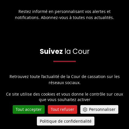
Restez informé en personnalisant vos alertes et
notifications. Abonnez-vous à toutes nos actualités.
Suivez
la Cour
Retrouvez toute l’actualité de la Cour de cassation sur les
réseaux sociaux.
Ce site utilise des cookies et vous donne le contrôle sur ceux
que vous souhaitez activer
Share
Share
Share
Share
Sha
Share
Tout accepter
Tout refuser
Personnaliser
on
on
on
on
on
on
Facebook
Politique de confidentialité
X
Youtube
LinkedIn
Instagram
Blue
Queue-Fair
Menu