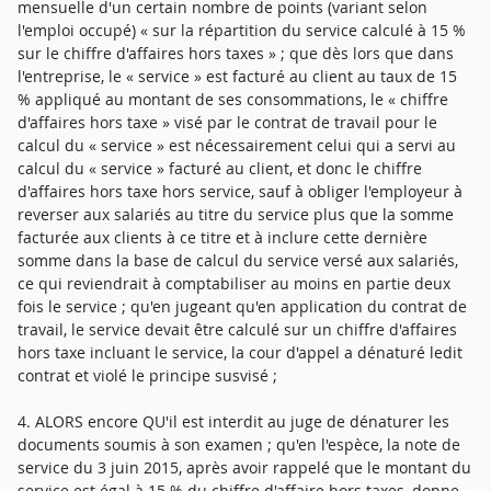
mensuelle d'un certain nombre de points (variant selon
l'emploi occupé) « sur la répartition du service calculé à 15 %
sur le chiffre d'affaires hors taxes » ; que dès lors que dans
l'entreprise, le « service » est facturé au client au taux de 15
% appliqué au montant de ses consommations, le « chiffre
d'affaires hors taxe » visé par le contrat de travail pour le
calcul du « service » est nécessairement celui qui a servi au
calcul du « service » facturé au client, et donc le chiffre
d'affaires hors taxe hors service, sauf à obliger l'employeur à
reverser aux salariés au titre du service plus que la somme
facturée aux clients à ce titre et à inclure cette dernière
somme dans la base de calcul du service versé aux salariés,
ce qui reviendrait à comptabiliser au moins en partie deux
fois le service ; qu'en jugeant qu'en application du contrat de
travail, le service devait être calculé sur un chiffre d'affaires
hors taxe incluant le service, la cour d'appel a dénaturé ledit
contrat et violé le principe susvisé ;
4. ALORS encore QU'il est interdit au juge de dénaturer les
documents soumis à son examen ; qu'en l'espèce, la note de
service du 3 juin 2015, après avoir rappelé que le montant du
service est égal à 15 % du chiffre d'affaire hors taxes, donne