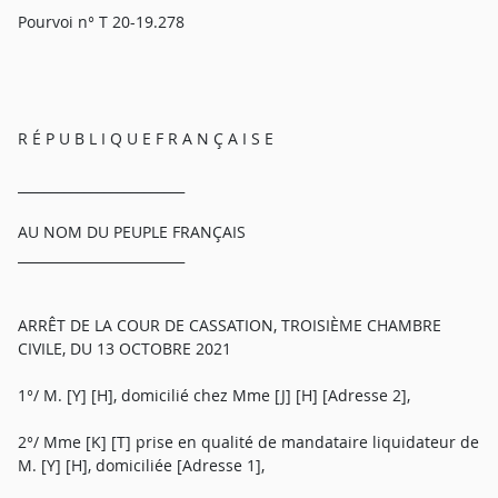
Pourvoi n° T 20-19.278
R É P U B L I Q U E F R A N Ç A I S E
_________________________
AU NOM DU PEUPLE FRANÇAIS
_________________________
ARRÊT DE LA COUR DE CASSATION, TROISIÈME CHAMBRE
CIVILE, DU 13 OCTOBRE 2021
1°/ M. [Y] [H], domicilié chez Mme [J] [H] [Adresse 2],
2°/ Mme [K] [T] prise en qualité de mandataire liquidateur de
M. [Y] [H], domiciliée [Adresse 1],