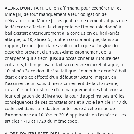
ALORS, D'UNE PART, QU' en affirmant, pour exonérer M. et
Mme [N] de tout manquement à leur obligation de
délivrance, que Maître [T] ès qualités ne démontrait pas que
le désordre affectant la charpente de l'immeuble donné à
bail existait antérieurement à la conclusion du bail (arrêt
attaqué, p. 10, alinéa 5), tout en constatant que, dans son
rapport, l'expert judiciaire avait conclu que « l'origine du
désordre provient d'un sous-dimensionnement de la
charpente qui a fléchi jusqu'à occasionner la rupture des
entraints, le temps ayant fait son oeuvre » (arrêt attaqué, p.
10, alinéa 3), ce dont il résultait que l'immeuble donné à bail
était d'emblée affecté d'un défaut structurel majeur, en
l'occurrence un sous-dimensionnement de la charpente,
caractérisant l'existence d'un manquement des bailleurs à
leur obligation de délivrance, la cour d'appel n'a pas tiré les
conséquences de ses constatations et à violé l'article 1147 du
code civil dans sa rédaction antérieure à celle issue de
l'ordonnance du 10 février 2016 applicable en l'espèce et les
articles 1719 et 1720 du même code ;
ALORS, D'AUTRE PART, QU' il appartient au bailleur, en