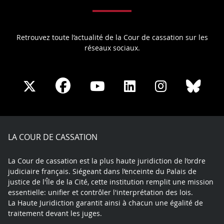
Retrouvez toute l’actualité de la Cour de cassation sur les
réseaux sociaux.
Share
Share
Share
Share
Sha
Share
on
on
on
on
on
on
Facebook
X
Youtube
LinkedIn
Instagram
Blue
play
LA COUR DE CASSATION
La Cour de cassation est la plus haute juridiction de l’ordre
judiciaire français. Siégeant dans l’enceinte du Palais de
justice de l'Île de la Cité, cette institution remplit une mission
essentielle: unifier et contrôler l'interprétation des lois.
La Haute Juridiction garantit ainsi à chacun une égalité de
traitement devant les juges.