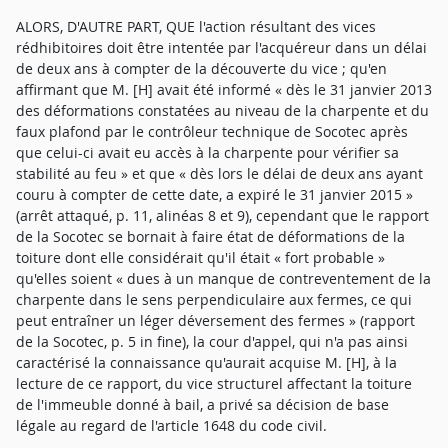
ALORS, D'AUTRE PART, QUE l'action résultant des vices
rédhibitoires doit être intentée par l'acquéreur dans un délai
de deux ans à compter de la découverte du vice ; qu'en
affirmant que M. [H] avait été informé « dès le 31 janvier 2013
des déformations constatées au niveau de la charpente et du
faux plafond par le contrôleur technique de Socotec après
que celui-ci avait eu accès à la charpente pour vérifier sa
stabilité au feu » et que « dès lors le délai de deux ans ayant
couru à compter de cette date, a expiré le 31 janvier 2015 »
(arrêt attaqué, p. 11, alinéas 8 et 9), cependant que le rapport
de la Socotec se bornait à faire état de déformations de la
toiture dont elle considérait qu'il était « fort probable »
qu'elles soient « dues à un manque de contreventement de la
charpente dans le sens perpendiculaire aux fermes, ce qui
peut entraîner un léger déversement des fermes » (rapport
de la Socotec, p. 5 in fine), la cour d'appel, qui n'a pas ainsi
caractérisé la connaissance qu'aurait acquise M. [H], à la
lecture de ce rapport, du vice structurel affectant la toiture
de l'immeuble donné à bail, a privé sa décision de base
légale au regard de l'article 1648 du code civil.