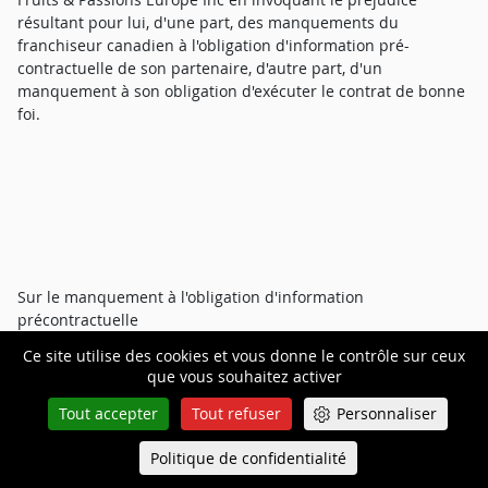
résultant pour lui, d'une part, des manquements du
franchiseur canadien à l'obligation d'information pré-
contractuelle de son partenaire, d'autre part, d'un
manquement à son obligation d'exécuter le contrat de bonne
foi.
Sur le manquement à l'obligation d'information
précontractuelle
Ce site utilise des cookies et vous donne le contrôle sur ceux
que vous souhaitez activer
M. [Y] invoque les dispositions de l'article 330-3 du code du
Tout accepter
Tout refuser
Personnaliser
commerce, issues de la loi du 31 décembre 1989, dite 'loi
Doubin', en soutenant, d'une part, que le délai de
Politique de confidentialité
Queue-Fair
Menu
communication du document d'information pré-contractuelle