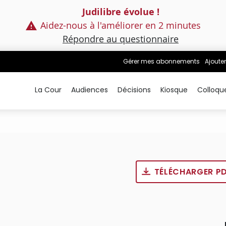
Judilibre évolue !
Aidez-nous à l'améliorer en 2 minutes
Répondre au questionnaire
Gérer mes abonnements
Ajouter
La Cour
Audiences
Décisions
Kiosque
Colloqu
TÉLÉCHARGER P