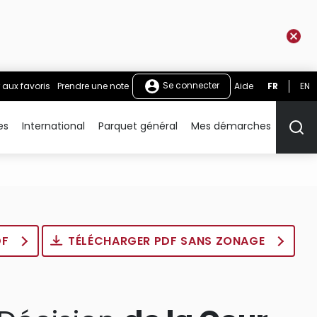
Se connecter
 aux favoris
Prendre une note
Aide
FR
EN
es
International
Parquet général
Mes démarches
Rech
DF
TÉLÉCHARGER PDF SANS ZONAGE