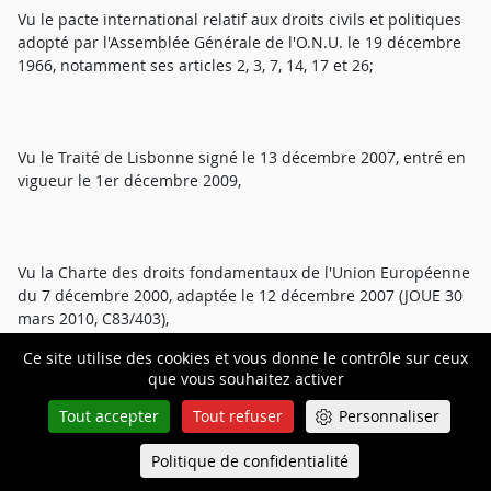
Vu le pacte international relatif aux droits civils et politiques
adopté par l'Assemblée Générale de l'O.N.U. le 19 décembre
1966, notamment ses articles 2, 3, 7, 14, 17 et 26;
Vu le Traité de Lisbonne signé le 13 décembre 2007, entré en
vigueur le 1er décembre 2009,
Vu la Charte des droits fondamentaux de l'Union Européenne
du 7 décembre 2000, adaptée le 12 décembre 2007 (JOUE 30
mars 2010, C83/403),
Ce site utilise des cookies et vous donne le contrôle sur ceux
que vous souhaitez activer
Vu la résolution A2-33/87 DU Parlement Européen du 18 juin
Tout accepter
Tout refuser
Personnaliser
1987 sur une solution politique de la question arménienne,
Politique de confidentialité
Queue-Fair
Menu