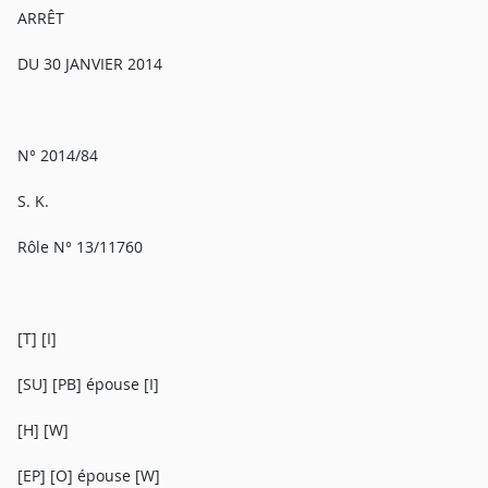
ARRÊT
DU 30 JANVIER 2014
N° 2014/84
S. K.
Rôle N° 13/11760
[T] [I]
[SU] [PB] épouse [I]
[H] [W]
[EP] [O] épouse [W]