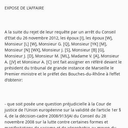
EXPOSE DE L'AFFAIRE
A la suite du rejet de leur requête par un arrêt du Conseil
d'Etat du 26 novembre 2012, les époux [I], les époux [W],
Monsieur [L] [W], Monsieur G. [Q], Monsieur [YK] [M],
Monsieur [N] [WX], Monsieur J. [S], Monsieur [B] [G],
Monsieur J. [D], Monsieur M. [ML], Madame V. [A], Monsieur
A. [JV] et Monsieur A. [C] ont fait assigner en référé devant le
président du tribunal de grande instance de Marseille le
Premier ministre et le préfet des Bouches-du-Rhône à l'effet
d'obtenir:
- que soit posée une question préjudicielle à la Cour de
justice de l'Union européenne sur la validité de l'article 1er §
4, de la décision-cadre 2008/913/JAI du Conseil du 28
novembre 2008 sur la lutte contre certaines formes et
manifestations de racisme et de xénophobie au moyen du