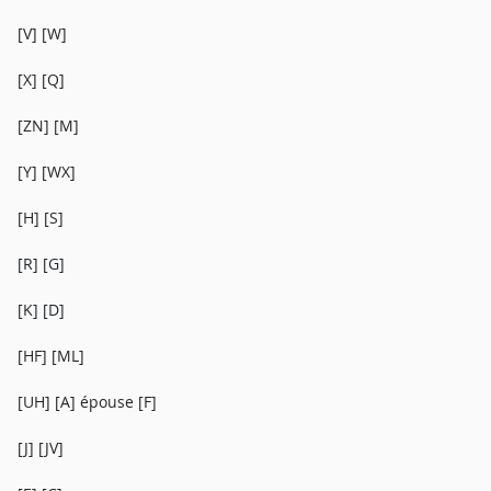
[V] [W]
[X] [Q]
[ZN] [M]
[Y] [WX]
[H] [S]
[R] [G]
[K] [D]
[HF] [ML]
[UH] [A] épouse [F]
[J] [JV]