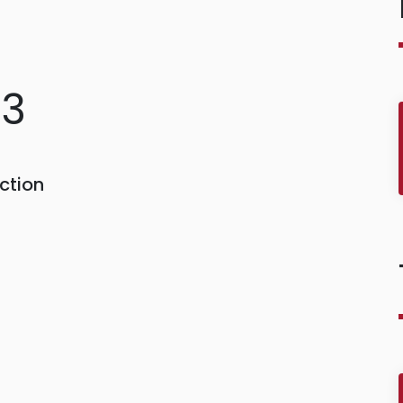
83
ction