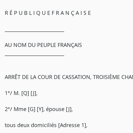
R É P U B L I Q U E F R A N Ç A I S E
_________________________
AU NOM DU PEUPLE FRANÇAIS
_________________________
ARRÊT DE LA COUR DE CASSATION, TROISIÈME CHA
1°/ M. [Q] [J],
2°/ Mme [G] [Y], épouse [J],
tous deux domiciliés [Adresse 1],