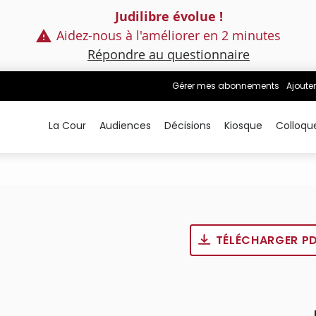
Judilibre évolue !
Aidez-nous à l'améliorer en 2 minutes
Répondre au questionnaire
Gérer mes abonnements
Ajouter
La Cour
Audiences
Décisions
Kiosque
Colloqu
TÉLÉCHARGER P