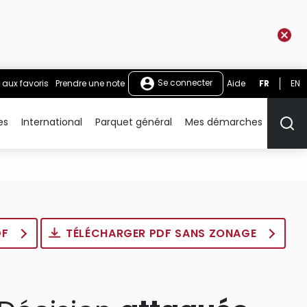
Se connecter
 aux favoris
Prendre une note
Aide
FR
EN
es
International
Parquet général
Mes démarches
Rech
DF
TÉLÉCHARGER PDF SANS ZONAGE