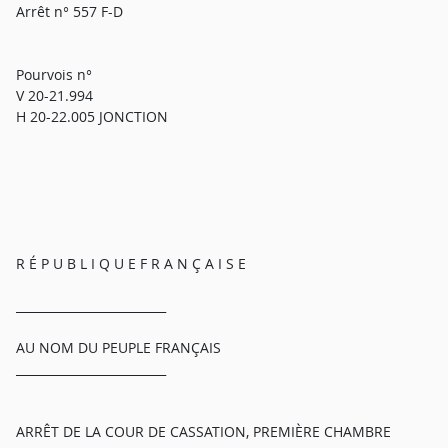
Arrêt n° 557 F-D
Pourvois n°
V 20-21.994
H 20-22.005 JONCTION
R É P U B L I Q U E F R A N Ç A I S E
_________________________
AU NOM DU PEUPLE FRANÇAIS
_________________________
ARRÊT DE LA COUR DE CASSATION, PREMIÈRE CHAMBRE