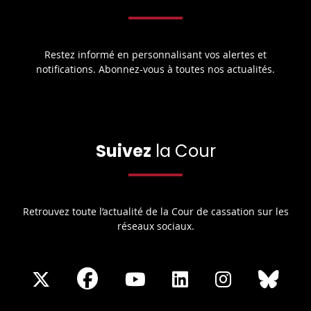
Restez informé en personnalisant vos alertes et
notifications. Abonnez-vous à toutes nos actualités.
Suivez
la Cour
Retrouvez toute l’actualité de la Cour de cassation sur les
réseaux sociaux.
Share
Share
Share
Share
Sha
Share
on
on
on
on
on
on