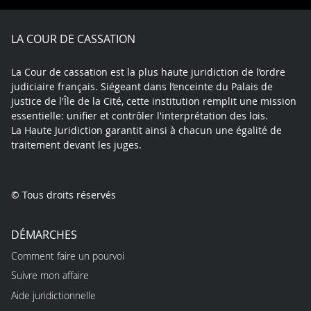
Facebook
X
Youtube
LinkedIn
Instagram
Blue
play
LA COUR DE CASSATION
La Cour de cassation est la plus haute juridiction de l’ordre
judiciaire français. Siégeant dans l’enceinte du Palais de
justice de l'Île de la Cité, cette institution remplit une mission
essentielle: unifier et contrôler l'interprétation des lois.
La Haute Juridiction garantit ainsi à chacun une égalité de
traitement devant les juges.
© Tous droits réservés
DÉMARCHES
Comment faire un pourvoi
Suivre mon affaire
Aide juridictionnelle