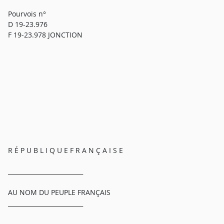
Pourvois n°
D 19-23.976
F 19-23.978 JONCTION
R É P U B L I Q U E F R A N Ç A I S E
_________________________
AU NOM DU PEUPLE FRANÇAIS
_________________________