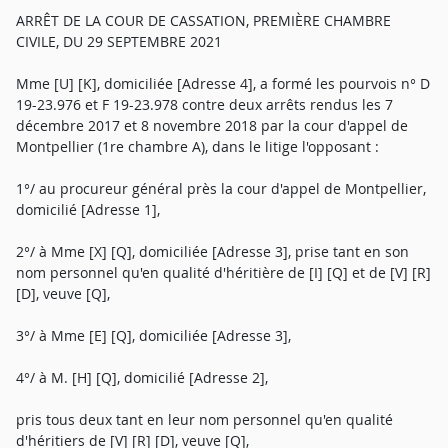
ARRÊT DE LA COUR DE CASSATION, PREMIÈRE CHAMBRE
CIVILE, DU 29 SEPTEMBRE 2021
Mme [U] [K], domiciliée [Adresse 4], a formé les pourvois n° D
19-23.976 et F 19-23.978 contre deux arrêts rendus les 7
décembre 2017 et 8 novembre 2018 par la cour d'appel de
Montpellier (1re chambre A), dans le litige l'opposant :
1°/ au procureur général près la cour d'appel de Montpellier,
domicilié [Adresse 1],
2°/ à Mme [X] [Q], domiciliée [Adresse 3], prise tant en son
nom personnel qu'en qualité d'héritière de [I] [Q] et de [V] [R]
[D], veuve [Q],
3°/ à Mme [E] [Q], domiciliée [Adresse 3],
4°/ à M. [H] [Q], domicilié [Adresse 2],
pris tous deux tant en leur nom personnel qu'en qualité
d'héritiers de [V] [R] [D], veuve [Q],