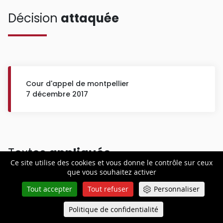
Décision
attaquée
Cour d'appel de montpellier
7 décembre 2017
Textes
appliqués
Ce site utilise des cookies et vous donne le contrôle sur ceux
que vous souhaitez activer
Tout accepter
Tout refuser
Personnaliser
Politique de confidentialité
Queue-Fair
Menu
Article
625
, alinéas 1 et 2, du code de procédure