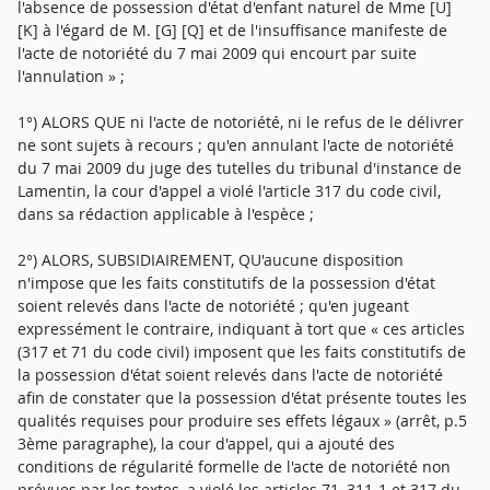
l'absence de possession d'état d'enfant naturel de Mme [U]
[K] à l'égard de M. [G] [Q] et de l'insuffisance manifeste de
l'acte de notoriété du 7 mai 2009 qui encourt par suite
l'annulation » ;
1°) ALORS QUE ni l'acte de notoriété, ni le refus de le délivrer
ne sont sujets à recours ; qu'en annulant l'acte de notoriété
du 7 mai 2009 du juge des tutelles du tribunal d'instance de
Lamentin, la cour d'appel a violé l'article 317 du code civil,
dans sa rédaction applicable à l'espèce ;
2°) ALORS, SUBSIDIAIREMENT, QU'aucune disposition
n'impose que les faits constitutifs de la possession d'état
soient relevés dans l'acte de notoriété ; qu'en jugeant
expressément le contraire, indiquant à tort que « ces articles
(317 et 71 du code civil) imposent que les faits constitutifs de
la possession d'état soient relevés dans l'acte de notoriété
afin de constater que la possession d'état présente toutes les
qualités requises pour produire ses effets légaux » (arrêt, p.5
3ème paragraphe), la cour d'appel, qui a ajouté des
conditions de régularité formelle de l'acte de notoriété non
prévues par les textes, a violé les articles 71, 311-1 et 317 du