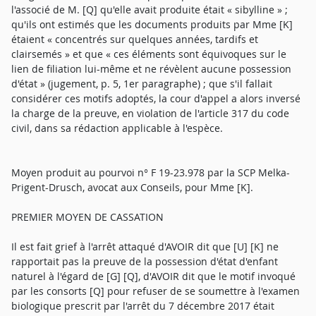
l'associé de M. [Q] qu'elle avait produite était « sibylline » ;
qu'ils ont estimés que les documents produits par Mme [K]
étaient « concentrés sur quelques années, tardifs et
clairsemés » et que « ces éléments sont équivoques sur le
lien de filiation lui-même et ne révèlent aucune possession
d'état » (jugement, p. 5, 1er paragraphe) ; que s'il fallait
considérer ces motifs adoptés, la cour d'appel a alors inversé
la charge de la preuve, en violation de l'article 317 du code
civil, dans sa rédaction applicable à l'espèce.
Moyen produit au pourvoi n° F 19-23.978 par la SCP Melka-
Prigent-Drusch, avocat aux Conseils, pour Mme [K].
PREMIER MOYEN DE CASSATION
Il est fait grief à l'arrêt attaqué d'AVOIR dit que [U] [K] ne
rapportait pas la preuve de la possession d'état d'enfant
naturel à l'égard de [G] [Q], d'AVOIR dit que le motif invoqué
par les consorts [Q] pour refuser de se soumettre à l'examen
biologique prescrit par l'arrêt du 7 décembre 2017 était