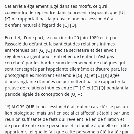
Cet arrêt a également jugé dans ses motifs, ce qu'il
conviendra de reprendre dans la présent dispositif, que [U]
[K] ne rapportait pas la preuve d'une possession d'état
d'enfant naturel à l'égard de [G] [Q].
En effet, d'une part, le courrier du 20 juin 1989 écrit par
l'associé du défunt et faisant état des relations intimes
entretenues par [G] [Q] avec sa secrétaire et des envois
réguliers d'argent pour l'entretien de l'enfant n'est pas
corroboré par les bordereaux de versement de chèques qui
sont renseignés par l'appelante ellemême et d'autre part, les
photographies montrant ensemble [G] [Q] et [U] [K] âgée
d'une vingtaine d'années ne permettent pas de rapporter la
preuve de relations intimes entre [T] [K] et [G] [Q] pendant la
période légale de conception de [U] » ;
1°) ALORS QUE la possession d'état, qui ne caractérise pas un
lien biologique, mais un lien social et affectif, s'établit par une
réunion suffisante de faits qui révèlent le lien de filiation et
de parenté entre une personne et la famille à qui elle est dite
appartenir, tel que le fait que cette personne a été traitée par