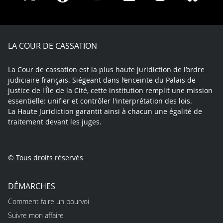
on
on
on
on
on
on
Facebook
X
Youtube
LinkedIn
Instagram
Blue
play
LA COUR DE CASSATION
La Cour de cassation est la plus haute juridiction de l’ordre
judiciaire français. Siégeant dans l’enceinte du Palais de
justice de l'Île de la Cité, cette institution remplit une mission
essentielle: unifier et contrôler l'interprétation des lois.
La Haute Juridiction garantit ainsi à chacun une égalité de
traitement devant les juges.
© Tous droits réservés
DÉMARCHES
Comment faire un pourvoi
Suivre mon affaire