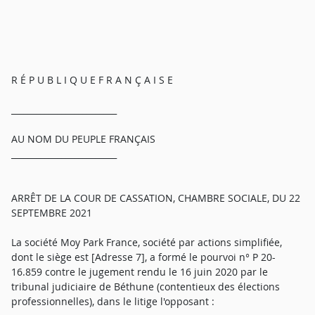
R É P U B L I Q U E F R A N Ç A I S E
_________________________
AU NOM DU PEUPLE FRANÇAIS
_________________________
ARRÊT DE LA COUR DE CASSATION, CHAMBRE SOCIALE, DU 22
SEPTEMBRE 2021
La société Moy Park France, société par actions simplifiée,
dont le siège est [Adresse 7], a formé le pourvoi n° P 20-
16.859 contre le jugement rendu le 16 juin 2020 par le
tribunal judiciaire de Béthune (contentieux des élections
professionnelles), dans le litige l'opposant :