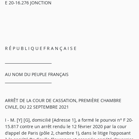
E 20-16.276 JONCTION
R É P U B L I Q U E F R A N Ç A I S E
_________________________
AU NOM DU PEUPLE FRANÇAIS
_________________________
ARRÊT DE LA COUR DE CASSATION, PREMIÈRE CHAMBRE
CIVILE, DU 22 SEPTEMBRE 2021
I - M. [Y] [G], domicilié [Adresse 1], a formé le pourvoi n° F 20-
15.817 contre un arrêt rendu le 12 février 2020 par la cour
d'appel de Paris (pôle 2, chambre 1), dans le litige l'opposant