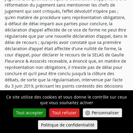
réformation du jugement sans mentionner les chefs de
jugement qui sont critiqués, l'effet dévolutif n'opère pas ;
qu'en matière de procédure sans représentation obligatoire,
à défaut de délai imparti aux parties pour conclure, la
déclaration d'appel affectée de ce vice de forme ne peut être
régularisée que par une nouvelle déclaration d'appel, dans le
délai de recours ; qu'après avoir constaté que sa première
déclaration d'appel était affectée d'une nullité de forme, la
cour d'appel, pour déclarer le recours de la SELAS de Gaulle
Fleurance & Associés recevable, a énoncé que, en matière de
représentation non obligatoire, il n'existe pas de délai pour
conclure et qu'il peut être conclu jusqu'à la clôture des
débats, de sorte que la régularisation, intervenue par l'acte
du 3 juin 2019, précisant les points contestés des décisions
du bâtonnier, est valable ; qu'en statuant ainsi, cependant
Ce site utilise des cookies et vous donne le contrôle sur ceux
que la régularisation devait intervenir dans le délai de
que vous souhaitez activer
recours, la cour d'appel a violé les articles 562 et 933, dans
leur rédaction issue du décret du 6 mai 2017, du code de
Tout accepter
Tout refuser
Personnaliser
procédure civile, ensemble l'article 16 du décret du 27
novembre 1991 ;
Politique de confidentialité
Queue-Fair
Menu