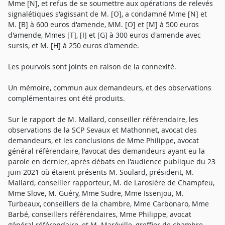
Mme [N], et refus de se soumettre aux opérations de relevés
signalétiques s'agissant de M. [O], a condamné Mme [N] et
M. [B] à 600 euros d'amende, MM. [O] et [M] à 500 euros
d'amende, Mmes [T], [I] et [G] à 300 euros d'amende avec
sursis, et M. [H] à 250 euros d'amende.
Les pourvois sont joints en raison de la connexité.
Un mémoire, commun aux demandeurs, et des observations
complémentaires ont été produits.
Sur le rapport de M. Mallard, conseiller référendaire, les
observations de la SCP Sevaux et Mathonnet, avocat des
demandeurs, et les conclusions de Mme Philippe, avocat
général référendaire, l'avocat des demandeurs ayant eu la
parole en dernier, après débats en l'audience publique du 23
juin 2021 où étaient présents M. Soulard, président, M.
Mallard, conseiller rapporteur, M. de Larosière de Champfeu,
Mme Slove, M. Guéry, Mme Sudre, Mme Issenjou, M.
Turbeaux, conseillers de la chambre, Mme Carbonaro, Mme
Barbé, conseillers référendaires, Mme Philippe, avocat
général référendaire, et M. Maréville, greffier de chambre,