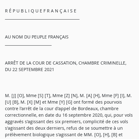
R É P U B L I Q U E F R A N Ç A I S E
________________________________________
AU NOM DU PEUPLE FRANÇAIS
_________________________
ARRÊT DE LA COUR DE CASSATION, CHAMBRE CRIMINELLE,
DU 22 SEPTEMBRE 2021
M. [J] [O], Mme [S] [T], Mme [Z] [N], M. [A] [H], Mme [F] [I], M.
[U] [B], M. [X] [M] et Mme [Y] [G] ont formé des pourvois
contre l'arrêt de la cour d'appel de Bordeaux, chambre
correctionnelle, en date du 16 septembre 2020, qui, pour vols
aggravés s'agissant des six premiers, complicité de ces vols
s'agissant des deux derniers, refus de se soumettre à un
prélèvement biologique s'agissant de MM. [O], [H], [B] et