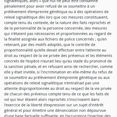
signalétiques, alors « que nul ne peut être condamné
pénalement pour avoir refusé de se soumettre à un
prélèvement d'empreinte génétique ou à des opérations de
relevé signalétique dès lors que ces mesures constituaient,
compte tenu du contexte, de la nature des faits reprochés et
de la personnalité de la personne concernée, des mesures
qui n'étaient pas nécessaires et proportionnées au regard de
la finalité assignée aux fichiers de police concernés ; qu'en
retenant, par des motifs adoptés, que le contrôle de
proportionnalité qu'elle devait effectuer entre l'atteinte au
droit au respect de la vie privée des prévenus et les éléments
concrets de l'espèce n'aurait lieu qu'au stade du prononcé de
la sanction pénale, et en refusant ainsi de rechercher, comme
elle y était invitée, si l'incrimination en elle-même du refus de
se soumettre au prélèvement d'empreinte génétique ou aux
opérations de relevé signalétique n'entraînait pas une
atteinte disproportionnée au droit au respect de la vie privée
de chacun des prévenus compte tenu de ce que les faits de
vol qui leur étaient alors reprochés s'inscrivaient dans
l'exercice de la liberté d'expression sur un sujet d'intérêt
général et pour émettre une dénonciation non dépourvue
d'une base factuelle suffisante, en l'occurrence l'inaction des