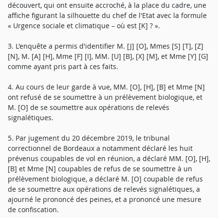
découvert, qui ont ensuite accroché, à la place du cadre, une
affiche figurant la silhouette du chef de l'Etat avec la formule
« Urgence sociale et climatique – où est [K] ? ».
3. L'enquête a permis d'identifier M. [J] [O], Mmes [S] [T], [Z]
[N], M. [A] [H], Mme [F] [I], MM. [U] [B], [X] [M], et Mme [Y] [G]
comme ayant pris part à ces faits.
4. Au cours de leur garde à vue, MM. [O], [H], [B] et Mme [N]
ont refusé de se soumettre à un prélèvement biologique, et
M. [O] de se soumettre aux opérations de relevés
signalétiques.
5. Par jugement du 20 décembre 2019, le tribunal
correctionnel de Bordeaux a notamment déclaré les huit
prévenus coupables de vol en réunion, a déclaré MM. [O], [H],
[B] et Mme [N] coupables de refus de se soumettre à un
prélèvement biologique, a déclaré M. [O] coupable de refus
de se soumettre aux opérations de relevés signalétiques, a
ajourné le prononcé des peines, et a prononcé une mesure
de confiscation.