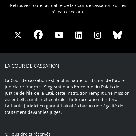
Retrouvez toute l’actualité de la Cour de cassation sur les
réseaux sociaux.
Share
Share
Share
Share
Sha
Share
on
on
on
on
on
on
Facebook
X
Youtube
LinkedIn
Instagram
Blue
play
LA COUR DE CASSATION
La Cour de cassation est la plus haute juridiction de l’ordre
judiciaire français. Siégeant dans l’enceinte du Palais de
justice de l'Île de la Cité, cette institution remplit une mission
essentielle: unifier et contrôler l'interprétation des lois.
La Haute Juridiction garantit ainsi à chacun une égalité de
traitement devant les juges.
© Tous droits réservés