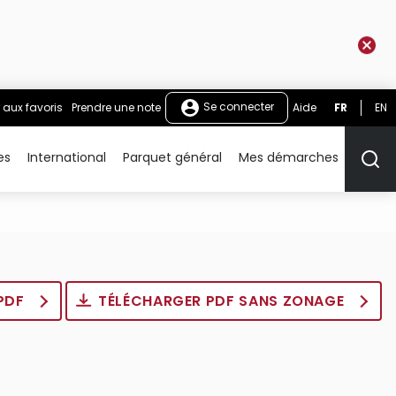
Se connecter
 aux favoris
Prendre une note
Aide
FR
EN
es
International
Parquet général
Mes démarches
Rech
 PDF
TÉLÉCHARGER PDF SANS ZONAGE