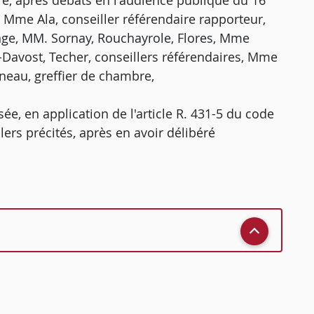
re, après débats en l'audience publique du 16
, Mme Ala, conseiller référendaire rapporteur,
ge, MM. Sornay, Rouchayrole, Flores, Mme
Davost, Techer, conseillers référendaires, Mme
neau, greffier de chambre,
e, en application de l'article R. 431-5 du code
llers précités, après en avoir délibéré