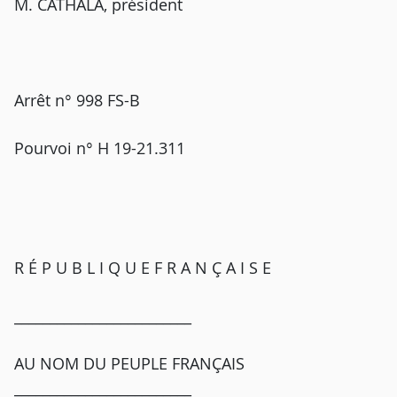
M. CATHALA, président
Arrêt n° 998 FS-B
Pourvoi n° H 19-21.311
R É P U B L I Q U E F R A N Ç A I S E
_________________________
AU NOM DU PEUPLE FRANÇAIS
_________________________