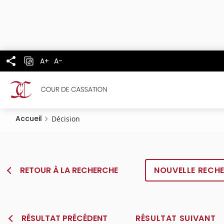
Panneau de gestion des cookies
Aller
au
contenu
principal
A+
A-
Accueil
Décision
RETOUR À LA RECHERCHE
NOUVELLE RECH
RÉSULTAT PRÉCÉDENT
RÉSULTAT SUIVANT