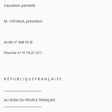
Cassation partielle
M. CATHALA, président
Arrêt n° 998 FS-B
Pourvoi n° H 19-21.311
R É P U B L I Q U E F R A N Ç A I S E
_________________________
AU NOM DU PEUPLE FRANÇAIS
_________________________