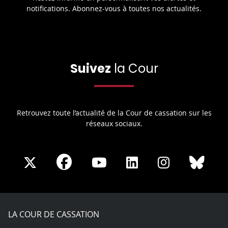
notifications. Abonnez-vous à toutes nos actualités.
Suivez
la Cour
Retrouvez toute l’actualité de la Cour de cassation sur les
réseaux sociaux.
Share
Share
Share
Share
Sha
Share
on
on
on
on
on
on
Facebook
X
Youtube
LinkedIn
Instagram
Blue
play
LA COUR DE CASSATION