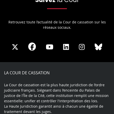
Retrouvez toute l’actualité de la Cour de cassation sur les
réseaux sociaux.
Share
Share
Share
Share
Sha
Share
on
on
on
on
on
on
Facebook
X
Youtube
LinkedIn
Instagram
Blue
play
LA COUR DE CASSATION
La Cour de cassation est la plus haute juridiction de l’ordre
judiciaire français. Siégeant dans l’enceinte du Palais de
justice de l'Île de la Cité, cette institution remplit une mission
essentielle: unifier et contrôler l'interprétation des lois.
La Haute Juridiction garantit ainsi à chacun une égalité de
traitement devant les juges.