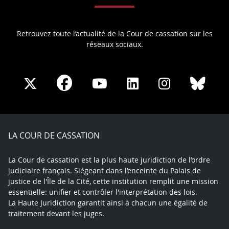
Retrouvez toute l’actualité de la Cour de cassation sur les
réseaux sociaux.
Share
Share
Share
Share
Sha
Share
on
on
on
on
on
on
Facebook
X
Youtube
LinkedIn
Instagram
Blue
play
LA COUR DE CASSATION
La Cour de cassation est la plus haute juridiction de l’ordre
judiciaire français. Siégeant dans l’enceinte du Palais de
justice de l'Île de la Cité, cette institution remplit une mission
essentielle: unifier et contrôler l'interprétation des lois.
La Haute Juridiction garantit ainsi à chacun une égalité de
traitement devant les juges.