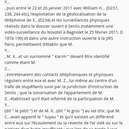
Y...
, puis entre le 22 et 26 janvier 2011 avec William H... (D237,
238, 244 etc), l'exploitation de la géolocalisation de la
téléphonie de X...(D234) et les surveillances physiques
réalisés dans le dossier ouvert à Senlis (notamment une
vidéo-surveillance du Novotel à Bagnolet le 25 février 2011, D
187à 190) et dans une autre instruction ouverte à la JIRS
Paris, permettaient d'établir que M.
Y...
, M. X...et un surnommé " Karim " devant être identifié
comme étant M.
C...
, entretenaient des contacts téléphoniques et physiques
réguliers entre eux et avec M. Z...lui-même au centre d'un
trafic de stupéfiants suivi par la juridiction d'instruction de
Senlis ; que la sonorisation de l'appartement de M.
Z...établissait qu'il était informé de la participation de M.
Y...
(dit " le petit ") et de M. X...(dit " le gros ") au vol d'or, que M.
C...avait apporté le " tuyau " et qu'il existait un différend
entre eux sur l'écoulement ou la revente de l'or volé ou sur le
partage d'un butin insuffisant ; que lors de sa garde à vue