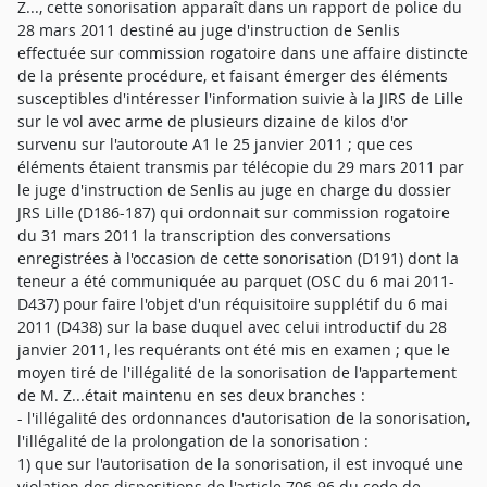
Z..., cette sonorisation apparaît dans un rapport de police du
28 mars 2011 destiné au juge d'instruction de Senlis
effectuée sur commission rogatoire dans une affaire distincte
de la présente procédure, et faisant émerger des éléments
susceptibles d'intéresser l'information suivie à la JIRS de Lille
sur le vol avec arme de plusieurs dizaine de kilos d'or
survenu sur l'autoroute A1 le 25 janvier 2011 ; que ces
éléments étaient transmis par télécopie du 29 mars 2011 par
le juge d'instruction de Senlis au juge en charge du dossier
JRS Lille (D186-187) qui ordonnait sur commission rogatoire
du 31 mars 2011 la transcription des conversations
enregistrées à l'occasion de cette sonorisation (D191) dont la
teneur a été communiquée au parquet (OSC du 6 mai 2011-
D437) pour faire l'objet d'un réquisitoire supplétif du 6 mai
2011 (D438) sur la base duquel avec celui introductif du 28
janvier 2011, les requérants ont été mis en examen ; que le
moyen tiré de l'illégalité de la sonorisation de l'appartement
de M. Z...était maintenu en ses deux branches :
- l'illégalité des ordonnances d'autorisation de la sonorisation,
l'illégalité de la prolongation de la sonorisation :
1) que sur l'autorisation de la sonorisation, il est invoqué une
violation des dispositions de l'article 706-96 du code de