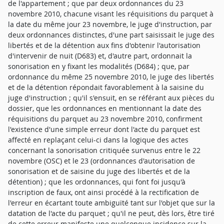
de l'appartement ; que par deux ordonnances du 23
novembre 2010, chacune visant les réquisitions du parquet à
la date du même jour 23 novembre, le juge d'instruction, par
deux ordonnances distinctes, d'une part saisissait le juge des
libertés et de la détention aux fins d'obtenir l'autorisation
d'intervenir de nuit (D683) et, d'autre part, ordonnait la
sonorisation en y fixant les modalités (D684) ; que, par
ordonnance du même 25 novembre 2010, le juge des libertés
et de la détention répondait favorablement à la saisine du
juge d'instruction ; qu'il s'ensuit, en se référant aux pièces du
dossier, que les ordonnances en mentionnant la date des
réquisitions du parquet au 23 novembre 2010, confirment
l'existence d'une simple erreur dont l'acte du parquet est
affecté en replaçant celui-ci dans la logique des actes
concernant la sonorisation critiquée survenus entre le 22
novembre (OSC) et le 23 (ordonnances d'autorisation de
sonorisation et de saisine du juge des libertés et de la
détention) ; que les ordonnances, qui font foi jusqu'à
inscription de faux, ont ainsi procédé à la rectification de
l'erreur en écartant toute ambiguïté tant sur l'objet que sur la
datation de l'acte du parquet ; qu'il ne peut, dès lors, être tiré
de cette erreur manifeste une quelconque incidence sur la