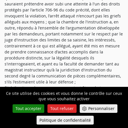
sauraient prétendre avoir subi une atteinte à l'un des droits
protégés par l'article 706-96 du code précité, dont elles
invoquent la violation, l'arrêt attaqué n'encourt pas les griefs
allégués aux moyens ; que la chambre de l'instruction a, en
outre, répondu à l'ensemble de l'argumentation développée
par les demandeurs, portant notamment sur le respect par le
juge d'instruction des limites de sa saisine, les intéressés,
contrairement à ce qui est allégué, ayant été mis en mesure
de prendre connaissance d'actes accomplis dans la
procédure distincte, sur la légalité desquels ils
s'interrogeaient, et ayant eu la faculté de demander tant au
magistrat instructeur qu'à la juridiction d'instruction du
second degré la communication de pièces complémentaires,
s'ils l'estimaient utile à leur défense ;
D'où il suit que les moyens ne sauraient être admis ;
Ce site utilise des cookies et vous donne le contrôle sur ceux
Sur le troisième moyen proposé par la société civile
que vous souhaitez activer
professionnelle Waquet, Farge et Hazan pour M. X..., pris de
la violation des articles 152, 171 et 593 du code de procédure
Tout accepter
Tout refuser
Personnaliser
pénale, défaut de motifs, manque de base légale ;
" en ce que l'arrêt attaqué, écartant la nullité des auditions
Politique de confidentialité
Queue-Fair
Menu
de M.