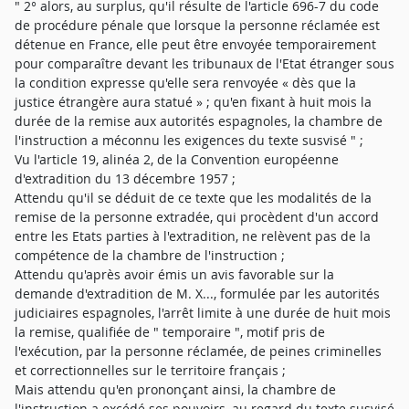
" 2° alors, au surplus, qu'il résulte de l'article 696-7 du code
de procédure pénale que lorsque la personne réclamée est
détenue en France, elle peut être envoyée temporairement
pour comparaître devant les tribunaux de l'Etat étranger sous
la condition expresse qu'elle sera renvoyée « dès que la
justice étrangère aura statué » ; qu'en fixant à huit mois la
durée de la remise aux autorités espagnoles, la chambre de
l'instruction a méconnu les exigences du texte susvisé " ;
Vu l'article 19, alinéa 2, de la Convention européenne
d'extradition du 13 décembre 1957 ;
Attendu qu'il se déduit de ce texte que les modalités de la
remise de la personne extradée, qui procèdent d'un accord
entre les Etats parties à l'extradition, ne relèvent pas de la
compétence de la chambre de l'instruction ;
Attendu qu'après avoir émis un avis favorable sur la
demande d'extradition de M. X..., formulée par les autorités
judiciaires espagnoles, l'arrêt limite à une durée de huit mois
la remise, qualifiée de " temporaire ", motif pris de
l'exécution, par la personne réclamée, de peines criminelles
et correctionnelles sur le territoire français ;
Mais attendu qu'en prononçant ainsi, la chambre de
l'instruction a excédé ses pouvoirs, au regard du texte susvisé