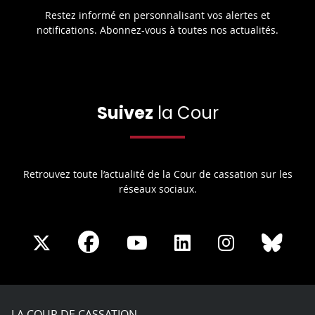
Restez informé en personnalisant vos alertes et
notifications. Abonnez-vous à toutes nos actualités.
Suivez
la Cour
Retrouvez toute l’actualité de la Cour de cassation sur les
réseaux sociaux.
Share
Share
Share
Share
Sha
Share
on
on
on
on
on
on
Facebook
X
Youtube
LinkedIn
Instagram
Blue
play
LA COUR DE CASSATION