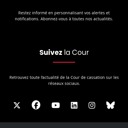
Restez informé en personnalisant vos alertes et
notifications. Abonnez-vous à toutes nos actualités.
Suivez
la Cour
Retrouvez toute l’actualité de la Cour de cassation sur les
réseaux sociaux.
Share
Share
Share
Share
Sha
Share
on
on
on
on
on
on
Facebook
X
Youtube
LinkedIn
Instagram
Blue