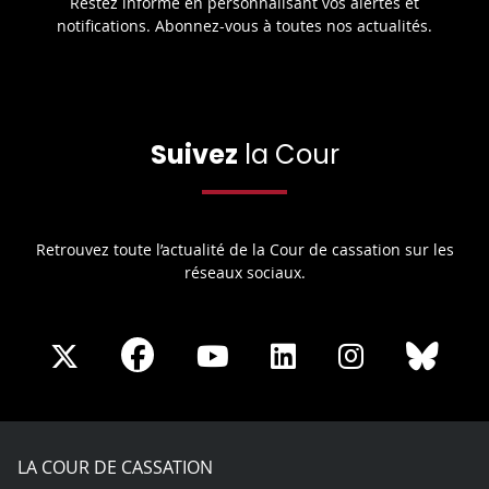
Restez informé en personnalisant vos alertes et
notifications. Abonnez-vous à toutes nos actualités.
Suivez
la Cour
Retrouvez toute l’actualité de la Cour de cassation sur les
réseaux sociaux.
Share
Share
Share
Share
Sha
Share
on
on
on
on
on
on
Facebook
X
Youtube
LinkedIn
Instagram
Blue
play
LA COUR DE CASSATION