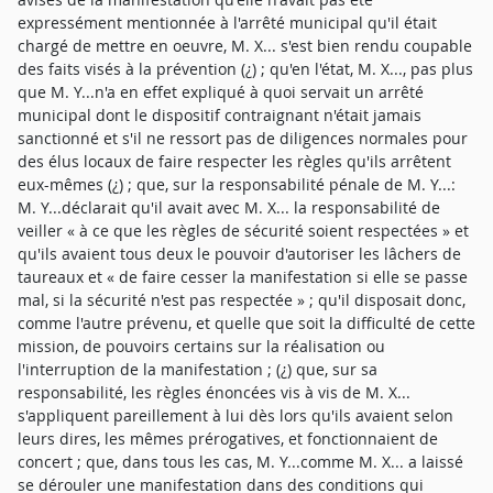
expressément mentionnée à l'arrêté municipal qu'il était
chargé de mettre en oeuvre, M. X... s'est bien rendu coupable
des faits visés à la prévention (¿) ; qu'en l'état, M. X..., pas plus
que M. Y...n'a en effet expliqué à quoi servait un arrêté
municipal dont le dispositif contraignant n'était jamais
sanctionné et s'il ne ressort pas de diligences normales pour
des élus locaux de faire respecter les règles qu'ils arrêtent
eux-mêmes (¿) ; que, sur la responsabilité pénale de M. Y...:
M. Y...déclarait qu'il avait avec M. X... la responsabilité de
veiller « à ce que les règles de sécurité soient respectées » et
qu'ils avaient tous deux le pouvoir d'autoriser les lâchers de
taureaux et « de faire cesser la manifestation si elle se passe
mal, si la sécurité n'est pas respectée » ; qu'il disposait donc,
comme l'autre prévenu, et quelle que soit la difficulté de cette
mission, de pouvoirs certains sur la réalisation ou
l'interruption de la manifestation ; (¿) que, sur sa
responsabilité, les règles énoncées vis à vis de M. X...
s'appliquent pareillement à lui dès lors qu'ils avaient selon
leurs dires, les mêmes prérogatives, et fonctionnaient de
concert ; que, dans tous les cas, M. Y...comme M. X... a laissé
se dérouler une manifestation dans des conditions qui