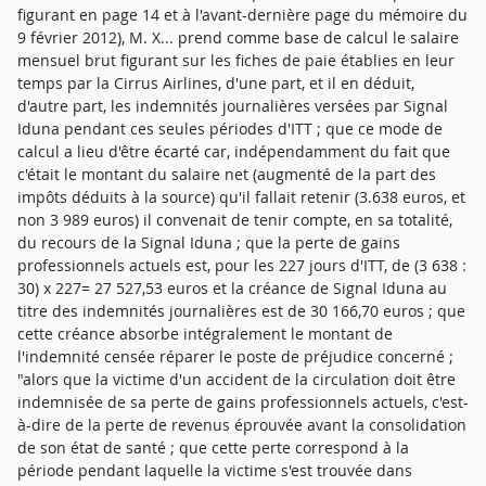
figurant en page 14 et à l'avant-dernière page du mémoire du
9 février 2012), M. X... prend comme base de calcul le salaire
mensuel brut figurant sur les fiches de paie établies en leur
temps par la Cirrus Airlines, d'une part, et il en déduit,
d'autre part, les indemnités journalières versées par Signal
Iduna pendant ces seules périodes d'ITT ; que ce mode de
calcul a lieu d'être écarté car, indépendamment du fait que
c'était le montant du salaire net (augmenté de la part des
impôts déduits à la source) qu'il fallait retenir (3.638 euros, et
non 3 989 euros) il convenait de tenir compte, en sa totalité,
du recours de la Signal Iduna ; que la perte de gains
professionnels actuels est, pour les 227 jours d'ITT, de (3 638 :
30) x 227= 27 527,53 euros et la créance de Signal Iduna au
titre des indemnités journalières est de 30 166,70 euros ; que
cette créance absorbe intégralement le montant de
l'indemnité censée réparer le poste de préjudice concerné ;
"alors que la victime d'un accident de la circulation doit être
indemnisée de sa perte de gains professionnels actuels, c'est-
à-dire de la perte de revenus éprouvée avant la consolidation
de son état de santé ; que cette perte correspond à la
période pendant laquelle la victime s'est trouvée dans