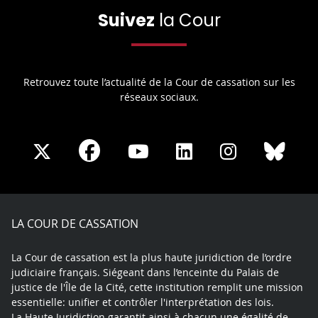
Suivez
la Cour
Retrouvez toute l’actualité de la Cour de cassation sur les
réseaux sociaux.
Share
Share
Share
Share
Sha
Share
on
on
on
on
on
on
Facebook
X
Youtube
LinkedIn
Instagram
Blue
play
LA COUR DE CASSATION
La Cour de cassation est la plus haute juridiction de l’ordre
judiciaire français. Siégeant dans l’enceinte du Palais de
justice de l'Île de la Cité, cette institution remplit une mission
essentielle: unifier et contrôler l'interprétation des lois.
La Haute Juridiction garantit ainsi à chacun une égalité de