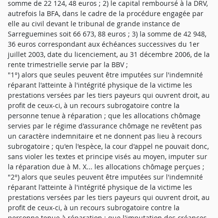
somme de 22 124, 48 euros ; 2) le capital remboursé à la DRV,
autrefois la BFA, dans le cadre de la procédure engagée par
elle au civil devant le tribunal de grande instance de
Sarreguemines soit 66 673, 88 euros ; 3) la somme de 42 948,
36 euros correspondant aux échéances successives du 1er
juillet 2003, date du licenciement, au 31 décembre 2006, de la
rente trimestrielle servie par la BBV ;
"1°) alors que seules peuvent être imputées sur l'indemnité
réparant l'atteinte à l'intégrité physique de la victime les
prestations versées par les tiers payeurs qui ouvrent droit, au
profit de ceux-ci, à un recours subrogatoire contre la
personne tenue à réparation ; que les allocations chômage
servies par le régime d'assurance chômage ne revêtent pas
un caractère indemnitaire et ne donnent pas lieu à recours
subrogatoire ; qu'en l'espèce, la cour d'appel ne pouvait donc,
sans violer les textes et principe visés au moyen, imputer sur
la réparation due à M. X... les allocations chômage perçues ;
"2°) alors que seules peuvent être imputées sur l'indemnité
réparant l'atteinte à l'intégrité physique de la victime les
prestations versées par les tiers payeurs qui ouvrent droit, au
profit de ceux-ci, à un recours subrogatoire contre la
personne tenue à réparation ; que l'imputation des créances