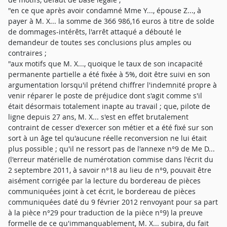
"en ce que après avoir condamné Mme Y..., épouse Z..., à
payer à M. X... la somme de 366 986,16 euros à titre de solde
de dommages-intérêts, l'arrêt attaqué a débouté le
demandeur de toutes ses conclusions plus amples ou
contraires ;
"aux motifs que M. X..., quoique le taux de son incapacité
permanente partielle a été fixée à 5%, doit être suivi en son
argumentation lorsqu'il prétend chiffrer l'indemnité propre à
venir réparer le poste de préjudice dont s'agit comme s'il
était désormais totalement inapte au travail ; que, pilote de
ligne depuis 27 ans, M. X... s'est en effet brutalement
contraint de cesser d'exercer son métier et a été fixé sur son
sort à un âge tel qu'aucune réelle reconversion ne lui était
plus possible ; qu'il ne ressort pas de l'annexe n°9 de Me D...
(l'erreur matérielle de numérotation commise dans l'écrit du
2 septembre 2011, à savoir n°18 au lieu de n°9, pouvait être
aisément corrigée par la lecture du bordereau de pièces
communiquées joint à cet écrit, le bordereau de pièces
communiquées daté du 9 février 2012 renvoyant pour sa part
à la pièce n°29 pour traduction de la pièce n°9) la preuve
formelle de ce qu'immanquablement, M. X... subira, du fait