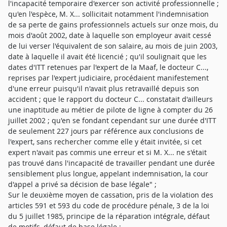
l'incapacité temporaire d'exercer son activité professionnelle ;
qu'en l'espèce, M. X... sollicitait notamment l'indemnisation
de sa perte de gains professionnels actuels sur onze mois, du
mois d'août 2002, date à laquelle son employeur avait cessé
de lui verser l'équivalent de son salaire, au mois de juin 2003,
date à laquelle il avait été licencié ; qu'il soulignait que les
dates d'ITT retenues par l'expert de la Maaf, le docteur C...,
reprises par l'expert judiciaire, procédaient manifestement
d'une erreur puisqu'il n'avait plus retravaillé depuis son
accident ; que le rapport du docteur C... constatait d'ailleurs
une inaptitude au métier de pilote de ligne à compter du 26
juillet 2002 ; qu'en se fondant cependant sur une durée d'ITT
de seulement 227 jours par référence aux conclusions de
l'expert, sans rechercher comme elle y était invitée, si cet
expert n'avait pas commis une erreur et si M. X... ne s'était
pas trouvé dans l'incapacité de travailler pendant une durée
sensiblement plus longue, appelant indemnisation, la cour
d'appel a privé sa décision de base légale" ;
Sur le deuxième moyen de cassation, pris de la violation des
articles 591 et 593 du code de procédure pénale, 3 de la loi
du 5 juillet 1985, principe de la réparation intégrale, défaut
de motifs, défaut de base légale ;