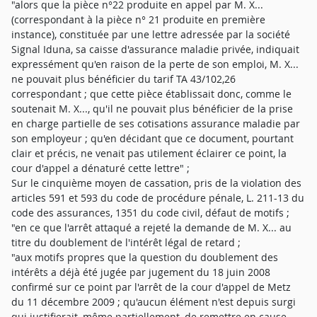
"alors que la pièce n°22 produite en appel par M. X...
(correspondant à la pièce n° 21 produite en première
instance), constituée par une lettre adressée par la société
Signal Iduna, sa caisse d'assurance maladie privée, indiquait
expressément qu'en raison de la perte de son emploi, M. X...
ne pouvait plus bénéficier du tarif TA 43/102,26
correspondant ; que cette pièce établissait donc, comme le
soutenait M. X..., qu'il ne pouvait plus bénéficier de la prise
en charge partielle de ses cotisations assurance maladie par
son employeur ; qu'en décidant que ce document, pourtant
clair et précis, ne venait pas utilement éclairer ce point, la
cour d'appel a dénaturé cette lettre" ;
Sur le cinquième moyen de cassation, pris de la violation des
articles 591 et 593 du code de procédure pénale, L. 211-13 du
code des assurances, 1351 du code civil, défaut de motifs ;
"en ce que l'arrêt attaqué a rejeté la demande de M. X... au
titre du doublement de l'intérêt légal de retard ;
"aux motifs propres que la question du doublement des
intérêts a déjà été jugée par jugement du 18 juin 2008
confirmé sur ce point par l'arrêt de la cour d'appel de Metz
du 11 décembre 2009 ; qu'aucun élément n'est depuis surgi
qui justifierait, même partiellement, de remettre en cause