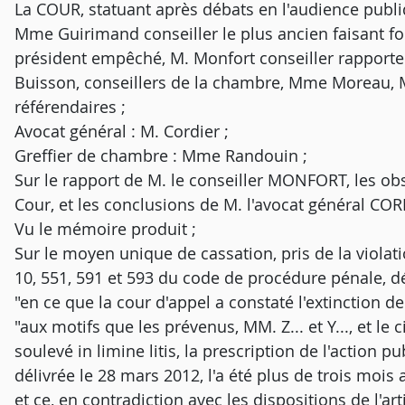
La COUR, statuant après débats en l'audience publi
Mme Guirimand conseiller le plus ancien faisant 
président empêché, M. Monfort conseiller rapporteur
Buisson, conseillers de la chambre, Mme Moreau, M
référendaires ;
Avocat général : M. Cordier ;
Greffier de chambre : Mme Randouin ;
Sur le rapport de M. le conseiller MONFORT, les o
Cour, et les conclusions de M. l'avocat général COR
Vu le mémoire produit ;
Sur le moyen unique de cassation, pris de la violation
10, 551, 591 et 593 du code de procédure pénale, d
"en ce que la cour d'appel a constaté l'extinction de l
"aux motifs que les prévenus, MM. Z... et Y..., et l
soulevé in limine litis, la prescription de l'action 
délivrée le 28 mars 2012, l'a été plus de trois mois 
et ce, en contradiction avec les dispositions de l'artic