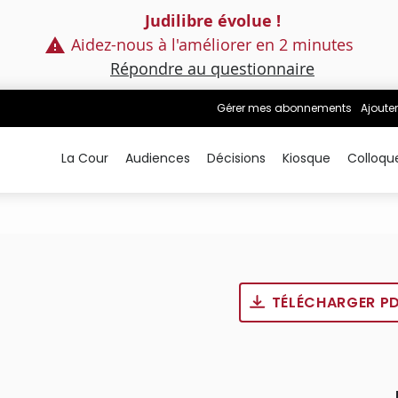
Judilibre évolue !
Aidez-nous à l'améliorer en 2 minutes
Répondre au questionnaire
Gérer mes abonnements
Ajouter
La Cour
Audiences
Décisions
Kiosque
Colloqu
TÉLÉCHARGER P