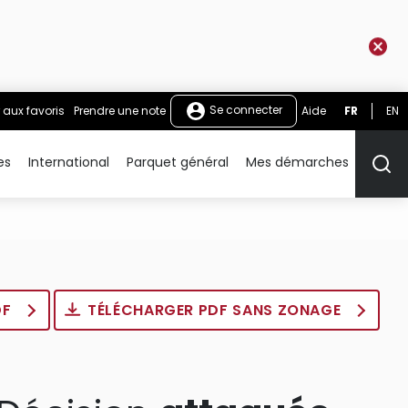
Se connecter
 aux favoris
Prendre une note
Aide
FR
EN
es
International
Parquet général
Mes démarches
Rech
DF
TÉLÉCHARGER PDF SANS ZONAGE