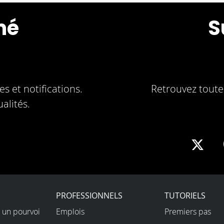
mé
S
s et notifications.
Retrouvez toute 
alités.
Sha
on
X
PROFESSIONNELS
TUTORIELS
 un pourvoi
Emplois
Premiers pas