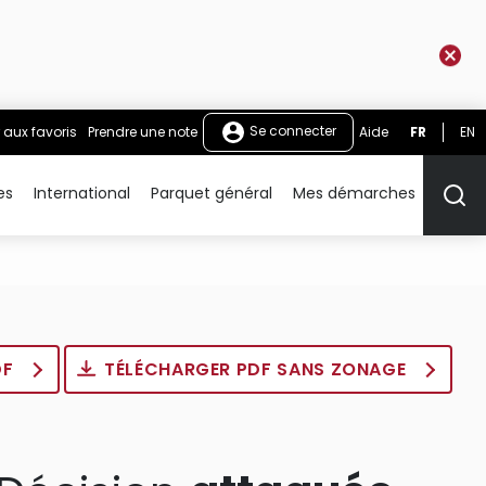
Se connecter
 aux favoris
Prendre une note
Aide
FR
EN
es
International
Parquet général
Mes démarches
Rech
DF
TÉLÉCHARGER PDF SANS ZONAGE