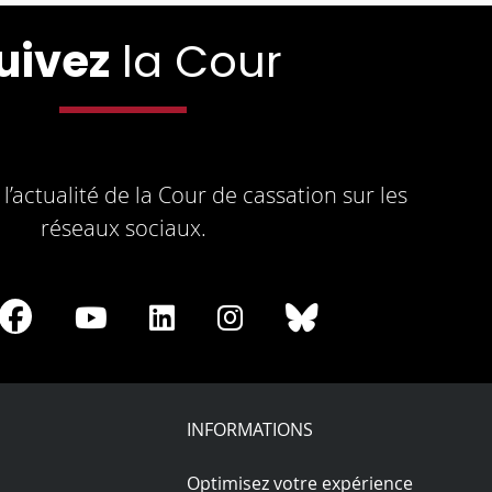
uivez
la Cour
l’actualité de la Cour de cassation sur les
réseaux sociaux.
re
Share
Share
Share
Share
Share
on
on
on
on
on
Facebook
Youtube
LinkedIn
Instagram
Bluesky
play
INFORMATIONS
Optimisez votre expérience