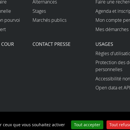
aire
Alternances
Faire une reche
nnelle
Stages
Agenda et inscri
on pourvoi
Marchés publics
Mon compte per
ert
Mes démarches 
A COUR
CONTACT PRESSE
USAGES
Règles d’utilisati
Protection des 
personnelles
Accessibilité n
Open data et AP
ns légales
Plan du site
ur ceux que vous souhaitez activer
Tout accepter
Tout refus