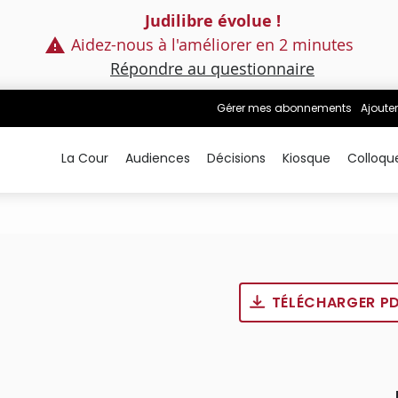
Judilibre évolue !
Aidez-nous à l'améliorer en 2 minutes
Répondre au questionnaire
Gérer mes abonnements
Ajouter
La Cour
Audiences
Décisions
Kiosque
Colloqu
TÉLÉCHARGER P