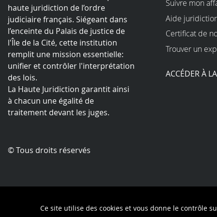
Suivre mon aff
haute juridiction de l’ordre
Aide juridictio
judiciaire français. Siégeant dans
l’enceinte du Palais de justice de
Certificat de n
l'Île de la Cité, cette institution
Trouver un exp
remplit une mission essentielle:
unifier et contrôler l'interprétation
ACCÉDER À L
des lois.
La Haute Juridiction garantit ainsi
à chacun une égalité de
traitement devant les juges.
© Tous droits réservés
Contact
Mentio
Ce site utilise des cookies et vous donne le contrôle s
Queue-Fair