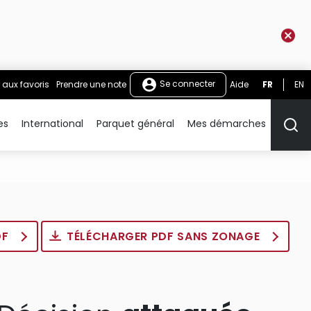
Se connecter
 aux favoris
Prendre une note
Aide
FR
EN
es
International
Parquet général
Mes démarches
Rech
DF
TÉLÉCHARGER PDF SANS ZONAGE