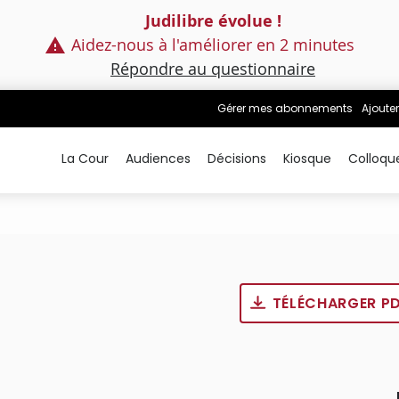
Judilibre évolue !
Aidez-nous à l'améliorer en 2 minutes
Répondre au questionnaire
Gérer mes abonnements
Ajouter
La Cour
Audiences
Décisions
Kiosque
Colloqu
TÉLÉCHARGER P