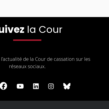
uivez
la Cour
l’actualité de la Cour de cassation sur les
réseaux sociaux.
re
Share
Share
Share
Share
Share
on
on
on
on
on
Facebook
Youtube
LinkedIn
Instagram
Bluesky
play