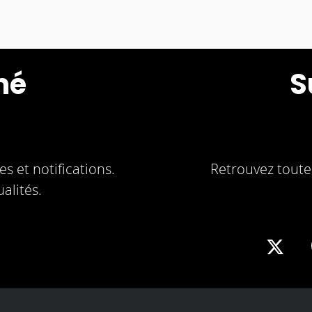
mé
S
s et notifications.
Retrouvez toute 
alités.
Sha
on
X