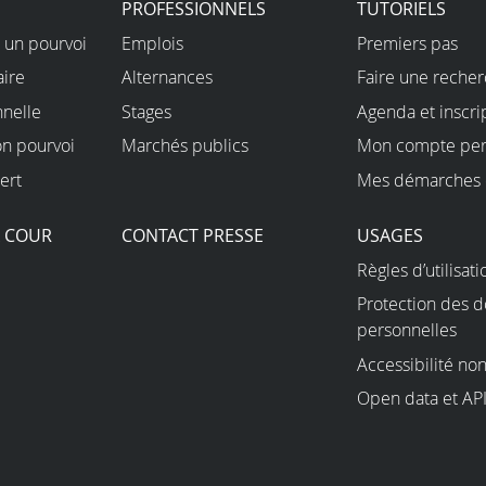
PROFESSIONNELS
TUTORIELS
 un pourvoi
Emplois
Premiers pas
aire
Alternances
Faire une reche
nnelle
Stages
Agenda et inscri
on pourvoi
Marchés publics
Mon compte per
ert
Mes démarches 
A COUR
CONTACT PRESSE
USAGES
Règles d’utilisati
Protection des 
personnelles
Accessibilité n
Open data et AP