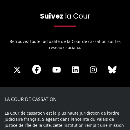
Suivez
la Cour
Retrouvez toute l’actualité de la Cour de cassation sur les
réseaux sociaux.
Share
Share
Share
Share
Sha
Share
on
on
on
on
on
on
Facebook
X
Youtube
LinkedIn
Instagram
Blue
play
LA COUR DE CASSATION
La Cour de cassation est la plus haute juridiction de l’ordre
judiciaire français. Siégeant dans l’enceinte du Palais de
justice de l'Île de la Cité, cette institution remplit une mission