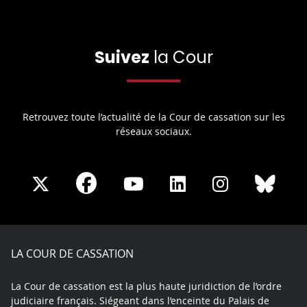
Suivez
la Cour
Retrouvez toute l’actualité de la Cour de cassation sur les
réseaux sociaux.
Share
Share
Share
Share
Sha
Share
on
on
on
on
on
on
Facebook
X
Youtube
LinkedIn
Instagram
Blue
play
LA COUR DE CASSATION
La Cour de cassation est la plus haute juridiction de l’ordre
judiciaire français. Siégeant dans l’enceinte du Palais de