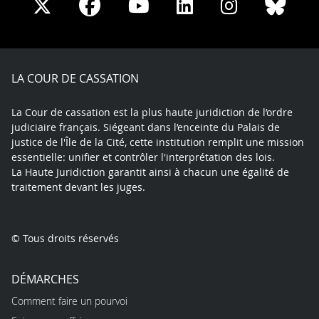
Share
Share
Share
Share
Sha
Share
on
on
on
on
on
on
Facebook
X
Youtube
LinkedIn
Instagram
Blue
play
LA COUR DE CASSATION
La Cour de cassation est la plus haute juridiction de l’ordre
judiciaire français. Siégeant dans l’enceinte du Palais de
justice de l'Île de la Cité, cette institution remplit une mission
essentielle: unifier et contrôler l'interprétation des lois.
La Haute Juridiction garantit ainsi à chacun une égalité de
traitement devant les juges.
© Tous droits réservés
DÉMARCHES
Comment faire un pourvoi