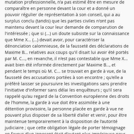
mutation professionnelle, n'a pas estimé être en mesure de
comparaître en personne devant la cour et a donné un
pouvoir régulier de représentation à son conseil, qui a au
surplus conclu (tandis) que les parties civiles n'ont pas
maintenu devant la cour leur demande de comparution de
l'intéressée ; que si (...) un doute subsiste sur la connaissance
que Mme X... (...) devait avoir, pour caractériser la
dénonciation calomnieuse, de la fausseté des déclarations de
Maxime B... relatives aux coups qu'il disait lui avoir été portés
par M. C..., en revanche, il n'est pas contestable que Mme X...
avait bien été informée directement par Maxime B..., et
pendant le temps où M. C... se trouvait en garde à vue, de la
fausseté des accusations portées à son encontre ; qu'elle a
préféré laisser se poursuivre les investigations sans prendre
l'initiative d'informer sans délai les enquêteurs ; qu'il sera
rappelé qu'au regard de la Convention européenne des droits
de l'homme, la garde à vue doit être assimilée à une
détention provisoire, la personne placée en garde à vue ne
pouvant plus disposer de sa liberté d'aller et venir, pour être
maintenue temporairement à la disposition de l'autorité
judiciaire ; que cette obligation légale de porter témoignage
en faveur d'un innocent était d'autant plus impérieuse pour