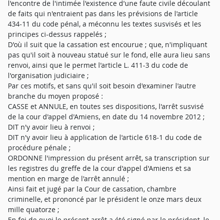
l'encontre de l'intimée l'existence d'une faute civile découlant
de faits qui n'entraient pas dans les prévisions de l'article
434-11 du code pénal, a méconnu les textes susvisés et les
principes ci-dessus rappelés ;
D'où il suit que la cassation est encourue ; que, n'impliquant
pas qu'il soit à nouveau statué sur le fond, elle aura lieu sans
renvoi, ainsi que le permet l'article L. 411-3 du code de
l'organisation judiciaire ;
Par ces motifs, et sans qu'il soit besoin d'examiner l'autre
branche du moyen proposé :
CASSE et ANNULE, en toutes ses dispositions, l'arrêt susvisé
de la cour d'appel d'Amiens, en date du 14 novembre 2012 ;
DIT n'y avoir lieu à renvoi ;
DIT n'y avoir lieu à application de l'article 618-1 du code de
procédure pénale ;
ORDONNE l'impression du présent arrêt, sa transcription sur
les registres du greffe de la cour d'appel d'Amiens et sa
mention en marge de l'arrêt annulé ;
Ainsi fait et jugé par la Cour de cassation, chambre
criminelle, et prononcé par le président le onze mars deux
mille quatorze ;
En foi de quoi le présent arrêt a été signé par le président, le