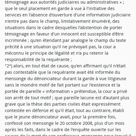
témoignage aux autorités judiciaires ou administratives » ;
que le seul placement en garde à vue à l'initiative des
services en l'absence d'ouverture d'une information judiciaire
n'entre pas dans le champ, limitativement énuméré, des
situations dans le cadre desquelles l'abstention de porter
témoignage en faveur d'un innocent est susceptible d'être
incriminée ; qu'en étendant par analogie le champ du texte
précité à une situation qu'il ne prévoyait pas, la cour a
méconnu le principe de légalité et n'a pu retenir la
responsabilité de la requérante ;
"2°) alors, en tout état de cause, qu'en affirmant qu'il n'était
pas contestable que la requérante avait été informée du
mensonge du dénonciateur durant la garde à vue litigieuse
sans le moindre motif de fait portant sur l'existence et la
portée de pareille « information » prétendue, la cour a privé
son arrêt de tout motif ; que pareille lacune est d'autant plus
grave que la thèse des parties civiles était expressément
contestée en défense et qu'il était, tout au contraire, établi
que le jeune dénonciateur avait, pour la première fois,
confessé son mensonge le 20 octobre 2008, plus d'un mois
après les faits, dans le cadre de l'enquête ouverte sur les
causes de la mort de son professeur, mensonge pour lequel il