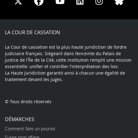
Share
Share
Share
Share
Sha
Share
on
on
on
on
on
on
Facebook
X
Youtube
LinkedIn
Instagram
Blue
play
LA COUR DE CASSATION
La Cour de cassation est la plus haute juridiction de l’ordre
judiciaire français. Siégeant dans l’enceinte du Palais de
justice de l'Île de la Cité, cette institution remplit une mission
essentielle: unifier et contrôler l'interprétation des lois.
La Haute Juridiction garantit ainsi à chacun une égalité de
traitement devant les juges.
© Tous droits réservés
DÉMARCHES
Comment faire un pourvoi
Suivre mon affaire