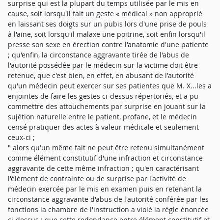
surprise qui est la plupart du temps utilisée par le mis en
cause, soit lorsqu'il fait un geste « médical » non approprié
en laissant ses doigts sur un pubis lors d'une prise de pouls
à l'aine, soit lorsqu'il malaxe une poitrine, soit enfin lorsqu'il
presse son sexe en érection contre l'anatomie d'une patiente
; qu'enfin, la circonstance aggravante tirée de l'abus de
l'autorité possédée par le médecin sur la victime doit être
retenue, que c'est bien, en effet, en abusant de l'autorité
qu'un médecin peut exercer sur ses patientes que M. X...les a
enjointes de faire les gestes ci-dessus répertoriés, et a pu
commettre des attouchements par surprise en jouant sur la
sujétion naturelle entre le patient, profane, et le médecin
censé pratiquer des actes à valeur médicale et seulement
ceux-ci ;
" alors qu'un même fait ne peut être retenu simultanément
comme élément constitutif d'une infraction et circonstance
aggravante de cette même infraction ; qu'en caractérisant
l'élément de contrainte ou de surprise par l'activité de
médecin exercée par le mis en examen puis en retenant la
circonstance aggravante d'abus de l'autorité conférée par les
fonctions la chambre de l'instruction a violé la règle énoncée
ci-dessus ; que cette redondance entre élément constitutif et