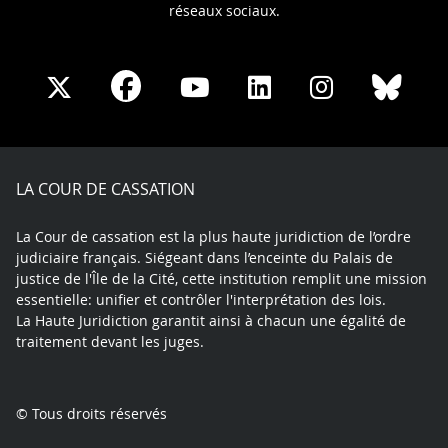
réseaux sociaux.
Share
Share
Share
Share
Sha
Share
on
on
on
on
on
on
Facebook
X
Youtube
LinkedIn
Instagram
Blue
play
LA COUR DE CASSATION
La Cour de cassation est la plus haute juridiction de l’ordre
judiciaire français. Siégeant dans l’enceinte du Palais de
justice de l'Île de la Cité, cette institution remplit une mission
essentielle: unifier et contrôler l'interprétation des lois.
La Haute Juridiction garantit ainsi à chacun une égalité de
traitement devant les juges.
© Tous droits réservés