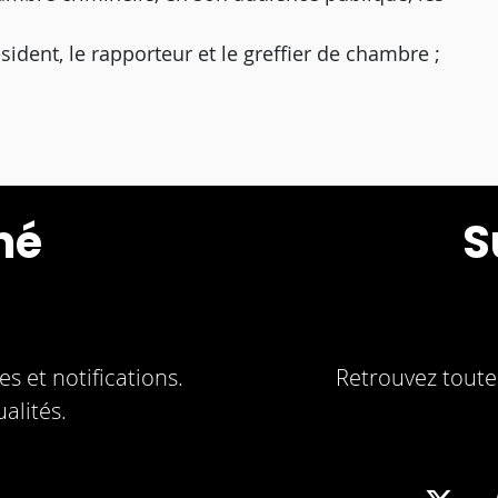
ésident, le rapporteur et le greffier de chambre ;
mé
S
s et notifications.
Retrouvez toute 
alités.