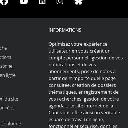
re
Share
Share
Share
Share
Share
on
on
on
on
on
Facebook
Youtube
LinkedIn
Instagram
Bluesky
play
INFORMATIONS
Optimisez votre expérience
rche
utilisateur en vous créant un
ptions
compte personnel : gestion de vos
notifications et de vos
sonnel
abonnements, prise de notes à
en ligne
partir de n’importe quelle page
consultée, création de dossiers
thématiques, enregistrement de
on du site
vos recherches, gestion de votre
agenda… Le site internet de la
données
Cour vous offre ainsi un véritable
espace de travail en ligne,
on conforme
fonctionnel et sécurisé, dont les