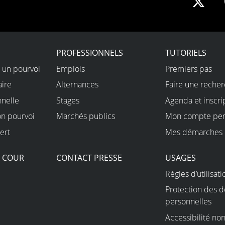
Sha
on
X
PROFESSIONNELS
TUTORIELS
 un pourvoi
Emplois
Premiers pas
aire
Alternances
Faire une reche
nnelle
Stages
Agenda et inscri
on pourvoi
Marchés publics
Mon compte per
ert
Mes démarches 
A COUR
CONTACT PRESSE
USAGES
Règles d’utilisati
Protection des 
personnelles
Accessibilité n