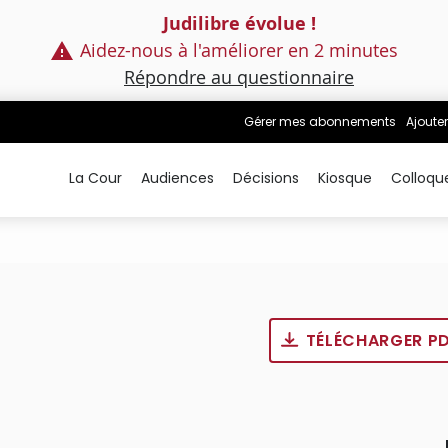
Judilibre évolue !
Aidez-nous à l'améliorer en 2 minutes
Répondre au questionnaire
Gérer mes abonnements
Ajouter
La Cour
Audiences
Décisions
Kiosque
Colloqu
TÉLÉCHARGER P