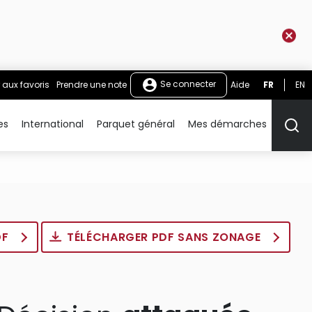
Se connecter
 aux favoris
Prendre une note
Aide
FR
EN
es
International
Parquet général
Mes démarches
Rech
DF
TÉLÉCHARGER PDF SANS ZONAGE