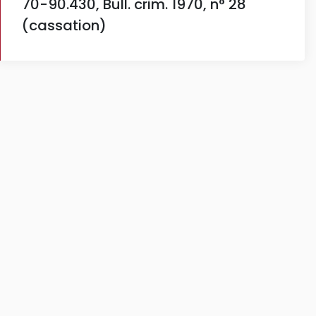
70-90.430, Bull. crim. 1970, n° 28
(cassation)