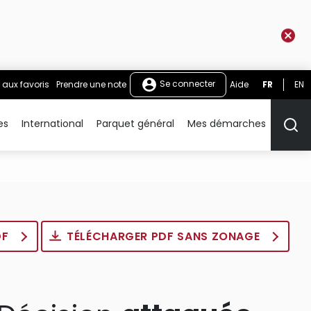
Se connecter
 aux favoris
Prendre une note
Aide
FR
EN
es
International
Parquet général
Mes démarches
Rech
DF
TÉLÉCHARGER PDF SANS ZONAGE