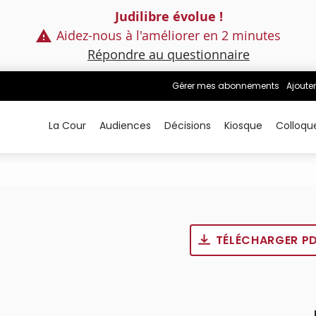
Judilibre évolue !
Aidez-nous à l'améliorer en 2 minutes
Répondre au questionnaire
Gérer mes abonnements
Ajouter
La Cour
Audiences
Décisions
Kiosque
Colloqu
TÉLÉCHARGER P