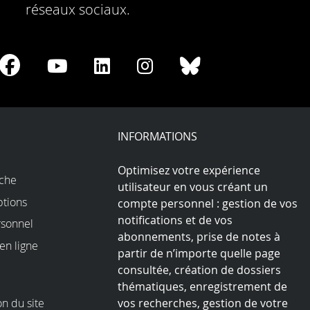
réseaux sociaux.
re
Share
Share
Share
Share
Share
on
on
on
on
on
Facebook
Youtube
LinkedIn
Instagram
Bluesky
play
INFORMATIONS
Optimisez votre expérience
rche
utilisateur en vous créant un
ptions
compte personnel : gestion de vos
notifications et de vos
sonnel
abonnements, prise de notes à
en ligne
partir de n’importe quelle page
consultée, création de dossiers
thématiques, enregistrement de
on du site
vos recherches, gestion de votre