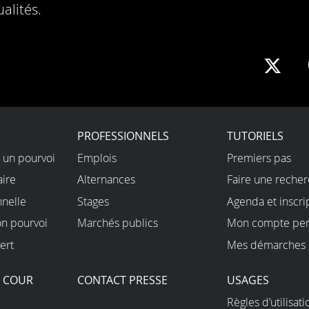
alités.
Sha
on
X
PROFESSIONNELS
TUTORIELS
 un pourvoi
Emplois
Premiers pas
aire
Alternances
Faire une reche
nnelle
Stages
Agenda et inscri
on pourvoi
Marchés publics
Mon compte per
ert
Mes démarches 
A COUR
CONTACT PRESSE
USAGES
Règles d’utilisati