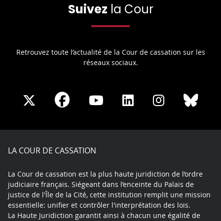
Suivez
la Cour
Retrouvez toute l’actualité de la Cour de cassation sur les
réseaux sociaux.
Share
Share
Share
Share
Sha
Share
on
on
on
on
on
on
Facebook
X
Youtube
LinkedIn
Instagram
Blue
play
LA COUR DE CASSATION
La Cour de cassation est la plus haute juridiction de l’ordre
judiciaire français. Siégeant dans l’enceinte du Palais de
justice de l'Île de la Cité, cette institution remplit une mission
essentielle: unifier et contrôler l'interprétation des lois.
La Haute Juridiction garantit ainsi à chacun une égalité de