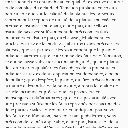
correctionnel de Fontainebleau en qualité respective d'auteur
et de complice du délit de diffamation publique envers un
particulier ; que sur la validité de la plainte, les prévenus
reprennent l'exception de nullité de la plainte soulevée en
première instance, soutenant, d'une part, que celle-ci
n'articule pas avec suffisamment de précision les faits
incriminés, et, d'autre part, qu'elle vise globalement les
articles 29 et 32 de la loi du 29 juillet 1881 sans préciser les
alinéas ; que les parties civiles soutiennent que la plainte
indique clairement qu'elle incrimine des faits de diffamation,
ce qui ne laisse subsister aucune ambiguïté ; qu'une plainte
doit articuler et qualifier les faits objets de la poursuite et
indiquer les textes dont l'application est demandée, à peine
de nullité ; qu'en l'espèce, la plainte, qui fixe irrévocablement
la nature et l'étendue de la poursuite, a repris la totalité de
l'article incriminé et précisé que les propos étaient
mensongers et diffamatoires ; qu'elle n'a pas articulé avec
une précision suffisante les faits reprochés par chacune des
deux parties civiles ; qu'en outre, en indiquant poursuivre
des faits de diffamation, mais en visant globalement, sans
précision de l'alinéa applicable, d'une part, l'article 29 de la
loi sur la presse qui définit à la fois les délits de diffamation