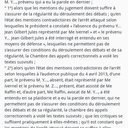
M. Y..., prévenu qui a eu la parole en dernier ;
" 1°) alors que les mentions du jugement doivent suffire à
s'assurer de la régularité du déroulement des débats ; qu'en
l'état des mentions contradictoires de l'arrêt attaqué selon
lesquelles le président a constaté « l'absence du prévenu Y...
Jean Gilbert Jules représenté par Me Ivernel » et « le prévenu
Y... Jean Gilbert Jules a été interrogé et entendu en ses
moyens de défense », lesquelles ne permettent pas de
s'assurer des conditions du déroulement des débats et de sa
régularité, la Chambre des appels correctionnels a violé les
textes susvisés ;
" 2°) alors qu'en l'état des mentions contradictoires de l'arrêt
selon lesquelles à l'audience publique du 4 avril 2013, d'une
part, le prévenu M. Y..., absent, était représenté par Me
Ivernel et le prévenu M. Z..., présent, était assisté de Me
Raffin et, d'autre part, Me Raffin, avocat de M. Y..., a été
entendu en sa plaidoirie et a eu la parole en dernier, qui ne
permettent pas de s'assurer des conditions du déroulement
des débats et de sa régularité, la chambre des appels
correctionnels a violé les textes susvisés ; que les critiques se
suffisent pratiquement à elles-mêmes ; qu'il est constant que
les mentions de l'arrêt attaqué doivent se suffire à elles