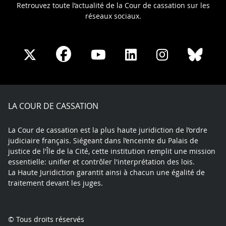
Retrouvez toute l’actualité de la Cour de cassation sur les
réseaux sociaux.
Share
Share
Share
Share
Sha
Share
on
on
on
on
on
on
Facebook
X
Youtube
LinkedIn
Instagram
Blue
play
LA COUR DE CASSATION
La Cour de cassation est la plus haute juridiction de l’ordre
judiciaire français. Siégeant dans l’enceinte du Palais de
justice de l'Île de la Cité, cette institution remplit une mission
essentielle: unifier et contrôler l'interprétation des lois.
La Haute Juridiction garantit ainsi à chacun une égalité de
traitement devant les juges.
© Tous droits réservés