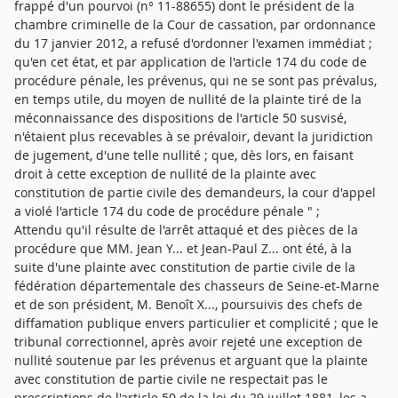
frappé d'un pourvoi (n° 11-88655) dont le président de la
chambre criminelle de la Cour de cassation, par ordonnance
du 17 janvier 2012, a refusé d'ordonner l'examen immédiat ;
qu'en cet état, et par application de l'article 174 du code de
procédure pénale, les prévenus, qui ne se sont pas prévalus,
en temps utile, du moyen de nullité de la plainte tiré de la
méconnaissance des dispositions de l'article 50 susvisé,
n'étaient plus recevables à se prévaloir, devant la juridiction
de jugement, d'une telle nullité ; que, dès lors, en faisant
droit à cette exception de nullité de la plainte avec
constitution de partie civile des demandeurs, la cour d'appel
a violé l'article 174 du code de procédure pénale " ;
Attendu qu'il résulte de l'arrêt attaqué et des pièces de la
procédure que MM. Jean Y... et Jean-Paul Z... ont été, à la
suite d'une plainte avec constitution de partie civile de la
fédération départementale des chasseurs de Seine-et-Marne
et de son président, M. Benoît X..., poursuivis des chefs de
diffamation publique envers particulier et complicité ; que le
tribunal correctionnel, après avoir rejeté une exception de
nullité soutenue par les prévenus et arguant que la plainte
avec constitution de partie civile ne respectait pas le
prescriptions de l'article 50 de la loi du 29 juillet 1881, les a