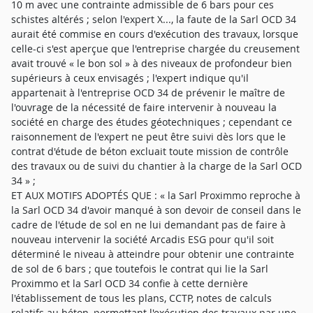
10 m avec une contrainte admissible de 6 bars pour ces
schistes altérés ; selon l'expert X..., la faute de la Sarl OCD 34
aurait été commise en cours d'exécution des travaux, lorsque
celle-ci s'est aperçue que l'entreprise chargée du creusement
avait trouvé « le bon sol » à des niveaux de profondeur bien
supérieurs à ceux envisagés ; l'expert indique qu'il
appartenait à l'entreprise OCD 34 de prévenir le maître de
l'ouvrage de la nécessité de faire intervenir à nouveau la
société en charge des études géotechniques ; cependant ce
raisonnement de l'expert ne peut être suivi dès lors que le
contrat d'étude de béton excluait toute mission de contrôle
des travaux ou de suivi du chantier à la charge de la Sarl OCD
34 » ;
ET AUX MOTIFS ADOPTÉS QUE : « la Sarl Proximmo reproche à
la Sarl OCD 34 d'avoir manqué à son devoir de conseil dans le
cadre de l'étude de sol en ne lui demandant pas de faire à
nouveau intervenir la société Arcadis ESG pour qu'il soit
déterminé le niveau à atteindre pour obtenir une contrainte
de sol de 6 bars ; que toutefois le contrat qui lie la Sarl
Proximmo et la Sarl OCD 34 confie à cette dernière
l'établissement de tous les plans, CCTP, notes de calculs
relatifs au béton, permettant l'exécution des travaux par une