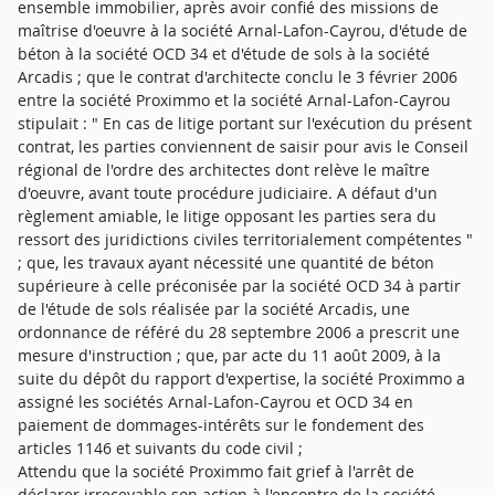
ensemble immobilier, après avoir confié des missions de
maîtrise d'oeuvre à la société Arnal-Lafon-Cayrou, d'étude de
béton à la société OCD 34 et d'étude de sols à la société
Arcadis ; que le contrat d'architecte conclu le 3 février 2006
entre la société Proximmo et la société Arnal-Lafon-Cayrou
stipulait : " En cas de litige portant sur l'exécution du présent
contrat, les parties conviennent de saisir pour avis le Conseil
régional de l'ordre des architectes dont relève le maître
d'oeuvre, avant toute procédure judiciaire. A défaut d'un
règlement amiable, le litige opposant les parties sera du
ressort des juridictions civiles territorialement compétentes "
; que, les travaux ayant nécessité une quantité de béton
supérieure à celle préconisée par la société OCD 34 à partir
de l'étude de sols réalisée par la société Arcadis, une
ordonnance de référé du 28 septembre 2006 a prescrit une
mesure d'instruction ; que, par acte du 11 août 2009, à la
suite du dépôt du rapport d'expertise, la société Proximmo a
assigné les sociétés Arnal-Lafon-Cayrou et OCD 34 en
paiement de dommages-intérêts sur le fondement des
articles 1146 et suivants du code civil ;
Attendu que la société Proximmo fait grief à l'arrêt de
déclarer irrecevable son action à l'encontre de la société