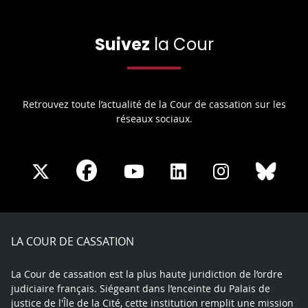
Suivez
la Cour
Retrouvez toute l’actualité de la Cour de cassation sur les
réseaux sociaux.
Share
Share
Share
Share
Sha
Share
on
on
on
on
on
on
Facebook
X
Youtube
LinkedIn
Instagram
Blue
play
LA COUR DE CASSATION
La Cour de cassation est la plus haute juridiction de l’ordre
judiciaire français. Siégeant dans l’enceinte du Palais de
justice de l'Île de la Cité, cette institution remplit une mission