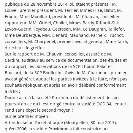
publique du 28 novembre 2014, où étaient présents : M.
Louvel, premier président, M. Terrier, Mmes Flise, Batut, M.
Frouin, Mme Mouillard, présidents, M. Chauvin, conseiller
rapporteur, MM. Gridel, Chollet, Mmes Bardy, Riffault-Silk,
Levon-Guérin, Feydeau, Geerssen, MM. Le Dauphin, Taillefer,
Mme Deurbergue, MM. Liénard, Maunand, Parneix, Truchot,
conseillers, M. Charpenel, premier avocat général, Mme Tardi,
directeur de greffe ;
Sur le rapport de M. Chauvin, conseiller, assisté de M.
Cardini, auditeur au service de documentation, des études et
du rapport, les observations de la SCP Thouin-Palat et
Boucard, de la SCP Boulloche, l'avis de M. Charpenel, premier
avocat général, auquel les parties invitées à le faire, n'ont pas
souhaité répliquer, et après en avoir délibéré conformément
à la loi ;
Donne acte à la société Proximmo du désistement de son
pourvoi en ce qu'il est dirigé contre la société OCD 34, lequel
rend sans objet le second moyen ;
Sur le premier moyen :
Attendu, selon l'arrêt attaqué (Montpellier, 30 mai 2013),
qu'en 2006, la société Proximmo a fait construire un